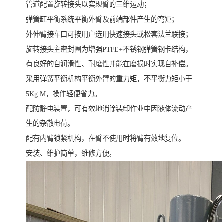
管道配置旋转接头以实现臂的三维运动；
弹簧缸平衡系统平衡外臂及前端部件产生的弯矩；
外伸臂接车口可按用户选用快速接头或松套法兰联接；
旋转接头主密封圈为增强PTFE+不锈钢弹簧钢卡结构，
有良好的自润滑性、耐磨性并能在磨损时实现自补偿。
采用弹簧平衡机构平衡外臂的重力矩，不平衡力矩小于
5Kg.M，操作轻便省力。
配防静电装置，可有效地消除装卸作业中因液体流动产
生的杂散电荷。
配有内臂锁紧机构，在臂不使用时将臂有效地复位。
安装、维护简单，维修方便。