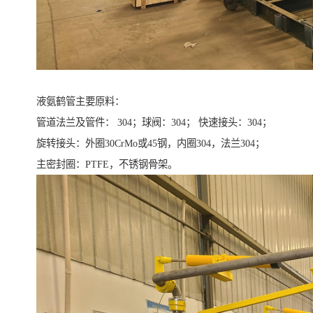
液氨鹤管主要原料：
管道法兰及管件： 304；球阀：304； 快速接头：304；
旋转接头：外圈30CrMo或45钢，内圈304，法兰304；
主密封圈：PTFE，不锈钢骨架。