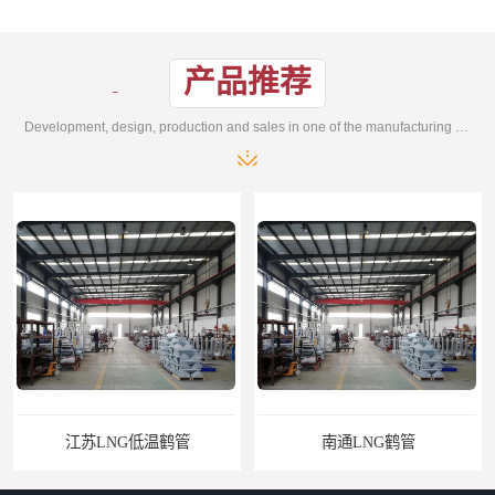
产品推荐
Development, design, production and sales in one of the manufacturing enterprises
江苏LNG低温鹤管
南通LNG鹤管