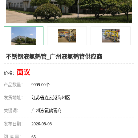
汽车鹤管
顶部鹤管
底部鹤管
低温鹤管
浮动出油装置
鹤管
车臂
拉断阀
不锈钢液氨鹤管_广州液氨鹤管供应商
面议
价格：
产品数量：
9999.00个
发货地址：
江苏省连云港海州区
关键词：
广州液氨鹤管商
发布日期：
2026-08-08
阅 读 量：
65