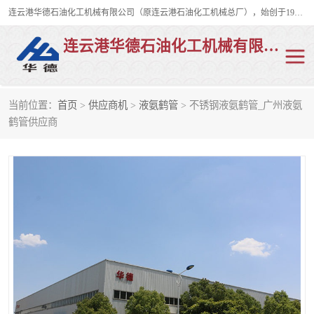
连云港华德石油化工机械有限公司（原连云港石油化工机械总厂），始创于1982年，是从事码头船用流体装卸臂、陆用流体装卸臂（鹤管）、活动梯、钢构平台、定量装车系统等全系列流体装卸设备的设计、制造、销售以及服务的专业供应商。
连云港华德石油化工机械有限公司
当前位置：
首页
>
供应商机
>
液氨鹤管
> 不锈钢液氨鹤管_广州液氨
陆用流体装卸臂
液化气鹤管
鹤管供应商
液氨鹤管
液氯鹤管
LNG鹤管
活动梯
平台栈桥
卸车鹤管
装车鹤管
输油臂
紧急脱离干式接头
火车鹤管