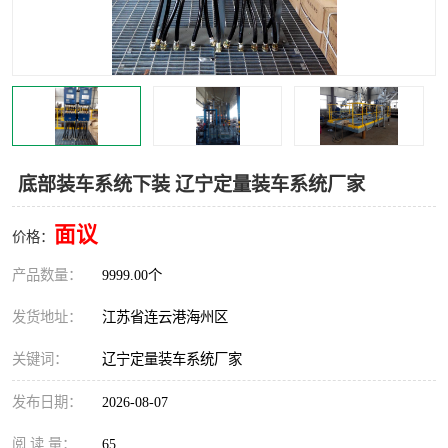
汽车鹤管
顶部鹤管
底部鹤管
低温鹤管
浮动出油装置
鹤管
车臂
拉断阀
底部装车系统下装 辽宁定量装车系统厂家
面议
价格：
产品数量：
9999.00个
发货地址：
江苏省连云港海州区
关键词：
辽宁定量装车系统厂家
发布日期：
2026-08-07
阅 读 量：
65