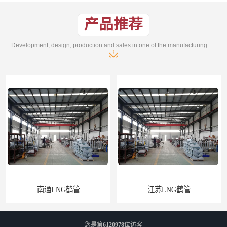
产品推荐
Development, design, production and sales in one of the manufacturing enterprises
南通LNG鹤管
江苏LNG鹤管
您是第
6120978
位访客