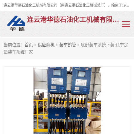
连云港华德石油化工机械有限公司（原连云港石油化工机械总厂），始创于1982年，是从事码头船用流体装卸臂、陆用流体装卸臂（鹤管）、活动梯、钢构平台、定量装车系统等全系列流体装卸设备的设计、制造、销售以及服务的专业供应商。
连云港华德石油化工机械有限公司
当前位置：
首页
>
供应商机
>
装车鹤管
> 底部装车系统下装 辽宁定
陆用流体装卸臂
液化气鹤管
量装车系统厂家
液氨鹤管
液氯鹤管
LNG鹤管
活动梯
平台栈桥
卸车鹤管
装车鹤管
输油臂
紧急脱离干式接头
火车鹤管