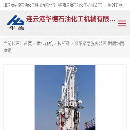
连云港华德石油化工机械有限公司（原连云港石油化工机械总厂），始创于1982年，是从事码头船用流体装卸臂、陆用流体装卸臂（鹤管）、活动梯、钢构平台、定量装车系统等全系列流体装卸设备的设计、制造、销售以及服务的专业供应商。
连云港华德石油化工机械有限公司
当前位置：
首页
>
供应商机
>
拉断阀
> 濮阳紧急脱离装置 耐腐蚀耐
陆用流体装卸臂
液化气鹤管
磨损
液氨鹤管
液氯鹤管
LNG鹤管
活动梯
平台栈桥
卸车鹤管
装车鹤管
输油臂
紧急脱离干式接头
火车鹤管