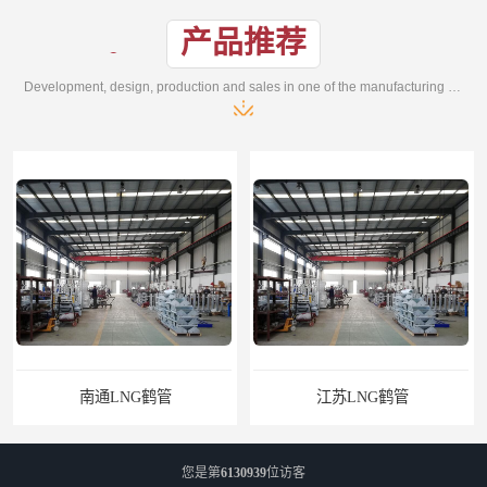
产品推荐
Development, design, production and sales in one of the manufacturing enterprises
南通LNG鹤管
江苏LNG鹤管
您是第
6130939
位访客