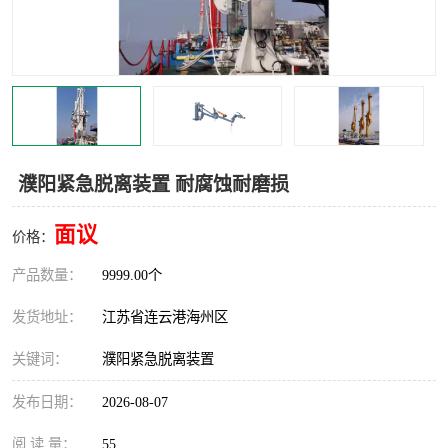
汽车鹤管
顶部鹤管
底部鹤管
低温鹤管
浮动出油装置
鹤管
车臂
拉断阀
濮阳紧急脱离装置 耐腐蚀耐磨损
面议
价格：
产品数量：
9999.00个
发货地址：
江苏省连云港海州区
关键词：
濮阳紧急脱离装置
发布日期：
2026-08-07
阅 读 量：
55