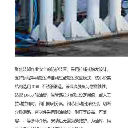
聚焦装卸作业安全的防护装置，采用拉绳式触发设计，
支持远程手动触发与自动过载触发双重模式，核心脱离
结构选用 316L 不锈钢锻造，兼具高强度与耐腐蚀性。
适配 DN50 输油臂，当管路拉力超过设定阈值，或人工
拉动拉绳时，阀门即刻分离，阀芯自动回弹密封，切断
介质通路。密封件采用耐油橡胶，耐压等级高，可兼
容、、等多种介质。安装后无需频繁维护，为油库、码