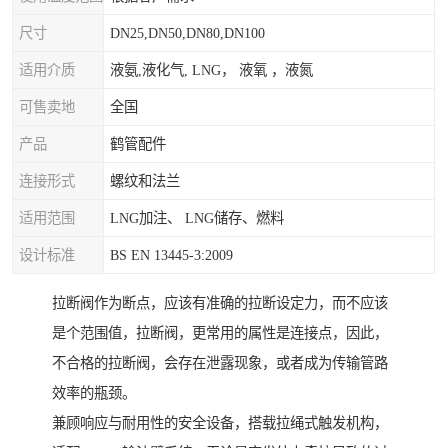
尺寸
DN25,DN50,DN80,DN100
适用介质
液氨,液化气, LNG， 液氧 ，液氮
可售卖地
全国
产品
鹤管配件
连接形式
螺纹和法兰
适用范围
LNG加注、 LNG储存、燃料
设计标准
BS EN 13445-3:2009
拉断阀作为断点，应该有准确的拉断设定力，而不应该
是个范围值，拉断阀，更常用的属性是连接点，因此，
不合格的拉断阀，会存在泄露现象，或者成为传输管路
效率的瓶颈。
兼顾响应与耐用性的安全设备，搭载拉绳式触发机构，