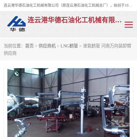
连云港华德石油化工机械有限公司（原连云港石油化工机械总厂），始创于1982年，是从事码头船用流体装卸臂、陆用流体装卸臂（鹤管）、活动梯、钢构平台、定量装车系统等全系列流体装卸设备的设计、制造、销售以及服务的专业供应商。
连云港华德石油化工机械有限公司
当前位置：
首页
>
供应商机
>
LNG鹤管
> 液氧鹤管 河南万向装卸臂
陆用流体装卸臂
液化气鹤管
供应商
液氨鹤管
液氯鹤管
LNG鹤管
活动梯
平台栈桥
卸车鹤管
装车鹤管
输油臂
紧急脱离干式接头
火车鹤管