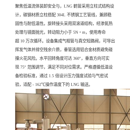
聚焦低温流体装卸安全与，LNG 鹤管采用立柱式结构设
计，碳钢材质立柱搭配 304L 不锈钢工艺管线，兼顾稳
固性与耐低温性。旋转接头采用双滚道结构，经渗氮热
处理与镜面抛光，转动阻力小于 5N・m，使用寿命
超 10 万次循环。设备集成气相管与真空短路阀，可导出
挥发气体并排空残余介质，垂管选用铝合金材质避免碰
撞火花风险。水平回转角度可达 360°，垂直方向可实
现 75° 范围调节，满足不同对位需求。严格遵循低温设
备检验标准，通过 1.5 倍设计压力强度试验与气密试
验，适配 - 162℃操作温度下的 LNG 输送。