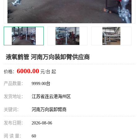
汽车鹤管
顶部鹤管
底部鹤管
低温鹤管
浮动出油装置
鹤管
车臂
拉断阀
液氧鹤管 河南万向装卸臂供应商
6000.00
价格：
元/台 起
产品数量：
9999.00台
发货地址：
江苏省连云港海州区
关键词：
河南万向装卸臂商
发布日期：
2026-08-06
阅 读 量：
60