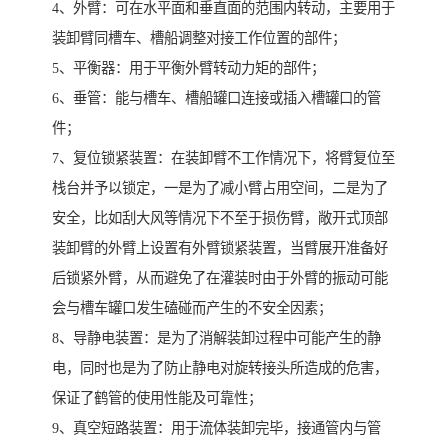
4、外臂：可在水平面和垂直面的范围内转动，主要用于
装卸臂同槽车、槽船调整对接工作位置的部件；
5、平衡器：用于平衡外臂转动力矩的部件；
6、垂管：能与槽车、槽船罐口连接或插入槽罐口的管
件；
7、复位锁紧装置：在装卸臂不工作情况下，将臂复位至
栈台并予以锁定，一是为了减小臂占用空间，二是为了
安全，比如刮大风等情况下不至于损伤臂，敞开式顶部
装卸臂的外臂上设置有外臂锁紧装置，当臂展开准备好
后锁紧外臂，从而避免了在灌装时由于外臂的振动可能
会与槽车罐口发生磕碰而产生的不安全因素；
8、导静电装置：是为了消解装卸过程中可能产生的静
电，同时也是为了防止静电对旋转接头所造成的危害，
保证了鹤管的使用性能及可靠性；
9、真空短路装置：用于流体装卸完毕，接通管内与管