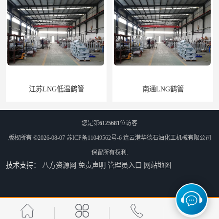
南通LNG鹤管
您是第
6125681
位访客
版权所有 ©2026-08-07
苏ICP备11049562号-6
连云港华德石油化工机械有限公司
保留所有权利.
技术支持：
八方资源网
免责声明
管理员入口
网站地图
江苏LNG鹤管
太原船用臂厂家