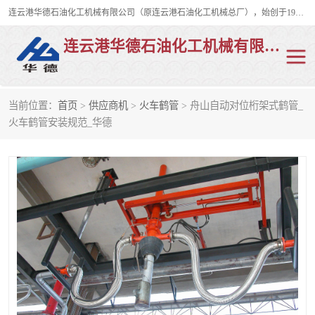
连云港华德石油化工机械有限公司（原连云港石油化工机械总厂），始创于1982年，是从事码头船用流体装卸臂、陆用流体装卸臂（鹤管）、活动梯、钢构平台、定量装车系统等全系列流体装卸设备的设计、制造、销售以及服务的专业供应商。
连云港华德石油化工机械有限公司
当前位置：
首页
>
供应商机
>
火车鹤管
> 舟山自动对位桁架式鹤管_
陆用流体装卸臂
液化气鹤管
火车鹤管安装规范_华德
液氨鹤管
液氯鹤管
LNG鹤管
活动梯
平台栈桥
卸车鹤管
装车鹤管
输油臂
紧急脱离干式接头
火车鹤管