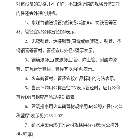
对该设备的规格并不了解，不知道所谓的规格具体是指
内径还会外径的规格。
1、水煤气输送钢管(镀锌或非镀锌)、铸铁管等管
材，管径宜以公称直径DN表示。
2、无缝钢管、焊接钢管(直缝或螺旋缝)、铜管、不
锈钢管等管材，管径宜以外径×壁厚表示。
3、钢筋混凝土(或混凝土)管、陶土管、耐酸陶瓷
管、缸瓦管等管材，管径宜以内径d表示。
4、火车鹤管材，管径宜按产品标准的方法表示。
5、当设计均用公称直径DN表示管径时，应有公称
直径DN与相应产品规格对照表。
6、建筑排水用火车鹤管材规格用de(公称外径)×e(公
称壁厚)表示见(G36.1-92)
7、给水用聚丙烯(PP)管材规格用de×e表示(公称外
径×壁厚)