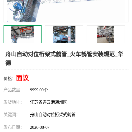
汽车鹤管
顶部鹤管
底部鹤管
低温鹤管
浮动出油装置
鹤管
车臂
拉断阀
舟山自动对位桁架式鹤管_火车鹤管安装规范_华
德
面议
价格：
产品数量：
9999.00个
发货地址：
江苏省连云港海州区
关键词：
舟山自动对位桁架式鹤管
发布日期：
2026-08-07