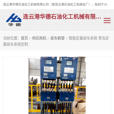
连云港华德石油化工机械有限公司（原连云港石油化工机械总厂），始创于1982年，是从事码头船用流体装卸臂、陆用流体装卸臂（鹤管）、活动梯、钢构平台、定量装车系统等全系列流体装卸设备的设计、制造、销售以及服务的专业供应商。
连云港华德石油化工机械有限公司
当前位置：
首页
>
供应商机
>
装车鹤管
> 智能定量装车系统 青岛定
陆用流体装卸臂
液化气鹤管
量装车系统定制
液氨鹤管
液氯鹤管
LNG鹤管
活动梯
平台栈桥
卸车鹤管
装车鹤管
输油臂
紧急脱离干式接头
火车鹤管