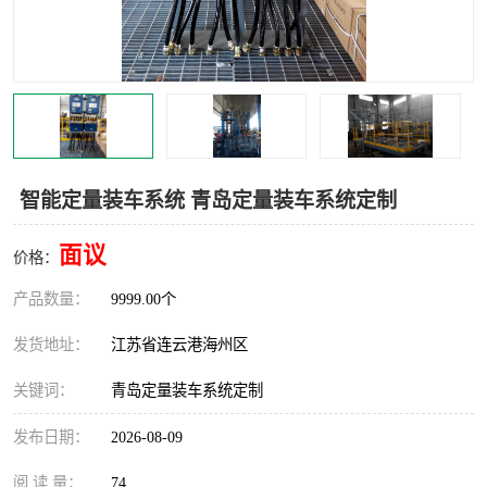
汽车鹤管
顶部鹤管
底部鹤管
低温鹤管
浮动出油装置
鹤管
车臂
拉断阀
智能定量装车系统 青岛定量装车系统定制
面议
价格：
产品数量：
9999.00个
发货地址：
江苏省连云港海州区
关键词：
青岛定量装车系统定制
发布日期：
2026-08-09
阅 读 量：
74