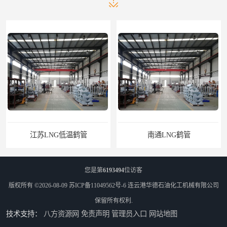
江苏LNG低温鹤管
南通LNG鹤管
您是第
6193494
位访客
版权所有 ©2026-08-09
苏ICP备11049562号-6
连云港华德石油化工机械有限公司
保留所有权利.
技术支持：
八方资源网
免责声明
管理员入口
网站地图