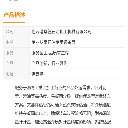
产品描述
公司
连云港华德石油化工机械有限公司
主营
专业从事石油专用设备等
服务
服务至上-品质求生存
产品
产品创新，行业领先
地址
连云港
服务于沥青 / 重油加工行业的产品外运需求，针对沥
青、渣油等高粘度、易凝固介质，提供伴热型定量装车
方案。夹套伴热管路可通入蒸汽或导热油，将介质温度
维持在凝固点以上，确保装车过程流畅无阻；耐高温流
量计计量，避免高温介质对计量精度的影响。系统适配