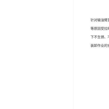
针对输油臂
等原因受拉
下不生锈、
装卸作业的