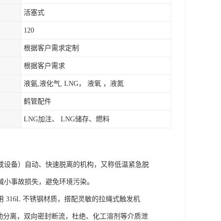
活塞式
120
根据客户需求定制
根据客户需求
液氨,液化气, LNG， 液氧 ，液氮
鹤管配件
LNG加注、 LNG储存、燃料
或设备）自动、快速脱离的机构，又称低温紧急脱
减小事故损失，避免环境污染。
 316L 不锈钢材质，搭配灵敏的拉绳式触发机
自动分离，双向密封断流，杜绝、化工溶剂等介质泄