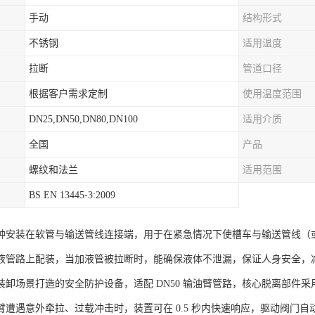
手动
结构形式
不锈钢
适用温度
拉断
管道口径
根据客户需求定制
使用温度范围
DN25,DN50,DN80,DN100
适用介质
全国
产品
螺纹和法兰
适用范围
BS EN 13445-3:2009
种安装在软管与输送管线连接端，用于在紧急情况下使槽车与输送管线（
液管路上配装，当加液管被拉断时，能确保液体不泄漏，保证人身安全，
卸场景打造的安全防护设备，适配 DN50 输油臂管路，核心脱离部件采用
臂遭遇意外牵拉、过载冲击时，装置可在 0.5 秒内快速响应，驱动阀门