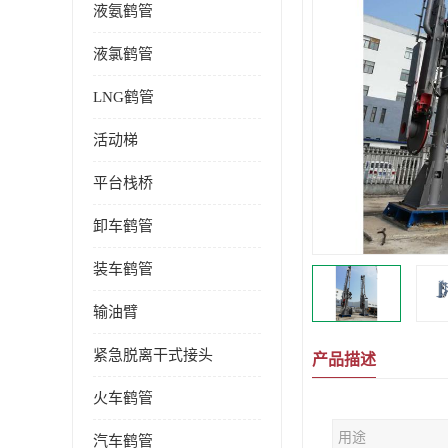
液氨鹤管
液氯鹤管
LNG鹤管
活动梯
平台栈桥
卸车鹤管
装车鹤管
输油臂
紧急脱离干式接头
产品描述
火车鹤管
用途
汽车鹤管