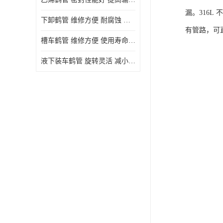
漏。316
下卸鹤管 维修方便 耐腐蚀 耐高温
有管路，可
槽车鹤管 维修方便 使用寿命较长
液下装车鹤管 旋转灵活 减小压力损失