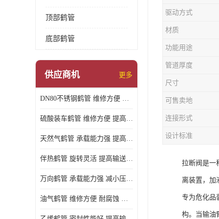
驱动方式
顶部鹤管
材质
底部鹤管
功能用途
管道厚度
供应商机
更多
尺寸
DN80不锈钢鹤管 维修方便 提高输送效率
可售卖地
连接形式
硫酸装车鹤管 维修方便 提高输送效率
设计标准
天然气鹤管 承载能力强 提高输送效率
伴热鹤管 旋转灵活 提高输送效率
拉断阀是一
万向鹤管 承载能力强 减小压力损失
离装置，加
专为危化品装
油气鹤管 维修方便 耐腐蚀 耐高温
构。当输油
乙烯鹤管 密封性能好 提高输送效率