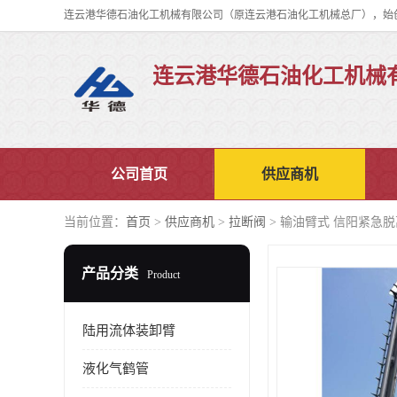
连云港华德石油化工机械
公司首页
供应商机
当前位置：
首页
>
供应商机
>
拉断阀
> 输油臂式 信阳紧急
产品分类
Product
陆用流体装卸臂
液化气鹤管