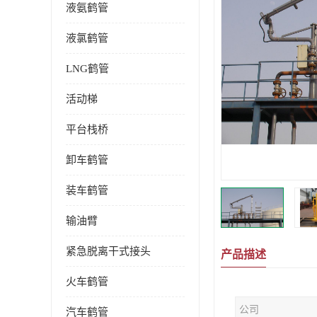
液氨鹤管
液氯鹤管
LNG鹤管
活动梯
平台栈桥
卸车鹤管
装车鹤管
输油臂
紧急脱离干式接头
产品描述
火车鹤管
公司
汽车鹤管