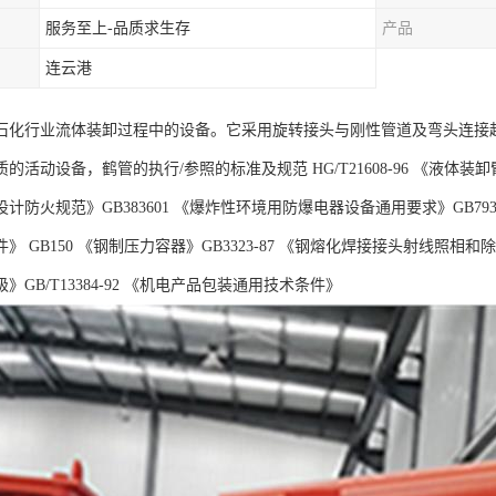
服务至上-品质求生存
产品
连云港
石化行业流体装卸过程中的设备。它采用旋转接头与刚性管道及弯头连接
活动设备，鹤管的执行/参照的标准及规范 HG/T21608-96 《液体装卸臂》 G
计防火规范》GB383601 《爆炸性环境用防爆电器设备通用要求》GB793
》 GB150 《钢制压力容器》GB3323-87 《钢熔化焊接接头射线照相和除
》GB/T13384-92 《机电产品包装通用技术条件》