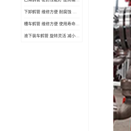
下卸鹤管 维修方便 耐腐蚀 耐高温
槽车鹤管 维修方便 使用寿命较长
液下装车鹤管 旋转灵活 减小压力损失