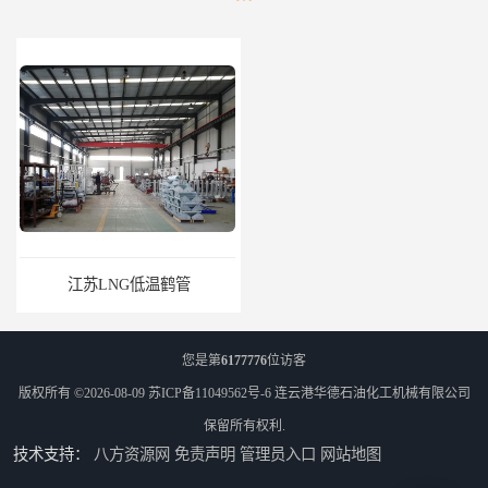
江苏LNG低温鹤管
南通LNG鹤管
您是第
6177776
位访客
版权所有 ©2026-08-09
苏ICP备11049562号-6
连云港华德石油化工机械有限公司
保留所有权利.
技术支持：
八方资源网
免责声明
管理员入口
网站地图