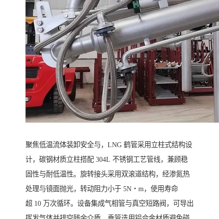
聚焦低温流体装卸安全与，LNG 鹤管采用立柱式结构设
计，碳钢材质立柱搭配 304L 不锈钢工艺管线，兼顾稳
固性与耐低温性。旋转接头采用双滚道结构，经渗氮热
处理与镜面抛光，转动阻力小于 5N・m，使用寿命
超 10 万次循环。设备集成气相管与真空短路阀，可导出
挥发气体并排空残余介质，垂管选用铝合金材质避免碰