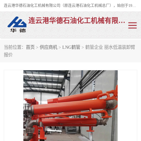
连云港华德石油化工机械有限公司（原连云港石油化工机械总厂），始创于1982年，是从事码头船用流体装卸臂、陆用流体装卸臂（鹤管）、活动梯、钢构平台、定量装车系统等全系列流体装卸设备的设计、制造、销售以及服务的专业供应商。
连云港华德石油化工机械有限公司
当前位置：
首页
>
供应商机
>
LNG鹤管
> 鹤管企业 丽水低温装卸臂
陆用流体装卸臂
液化气鹤管
报价
液氨鹤管
液氯鹤管
LNG鹤管
活动梯
平台栈桥
卸车鹤管
装车鹤管
输油臂
紧急脱离干式接头
火车鹤管