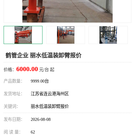
汽车鹤管
顶部鹤管
底部鹤管
低温鹤管
浮动出油装置
鹤管
车臂
拉断阀
鹤管企业 丽水低温装卸臂报价
6000.00
价格：
元/台 起
产品数量：
9999.00台
发货地址：
江苏省连云港海州区
关键词：
丽水低温装卸臂报价
发布日期：
2026-08-08
阅 读 量：
62