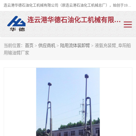
连云港华德石油化工机械有限公司（原连云港石油化工机械总厂），始创于1982年，是从事码头船用流体装卸臂、陆用流体装卸臂（鹤管）、活动梯、钢构平台、定量装车系统等全系列流体装卸设备的设计、制造、销售以及服务的专业供应商。
连云港华德石油化工机械有限公司
当前位置：
首页
>
供应商机
>
陆用流体装卸臂
> 液氨充装臂_阜阳船
陆用流体装卸臂
液化气鹤管
用输油臂厂家
液氨鹤管
液氯鹤管
LNG鹤管
活动梯
平台栈桥
卸车鹤管
装车鹤管
输油臂
紧急脱离干式接头
火车鹤管