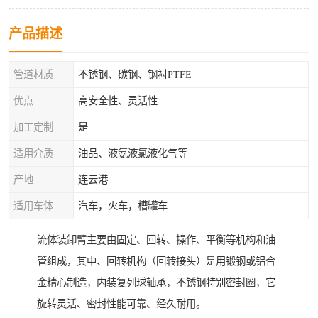
产品描述
管道材质
不锈钢、碳钢、钢衬PTFE
优点
高安全性、灵活性
加工定制
是
适用介质
油品、液氨液氯液化气等
产地
连云港
适用车体
汽车，火车，槽罐车
流体装卸臂主要由固定、回转、操作、平衡等机构和油
管组成，其中、回转机构（回转接头）是用锻钢或铝合
金精心制造，内装复列球轴承，不锈钢特别密封圈，它
旋转灵活、密封性能可靠、经久耐用。