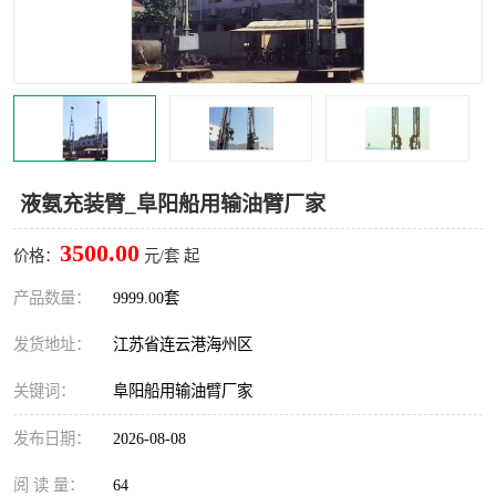
汽车鹤管
顶部鹤管
底部鹤管
低温鹤管
浮动出油装置
鹤管
车臂
拉断阀
液氨充装臂_阜阳船用输油臂厂家
3500.00
价格：
元/套 起
产品数量：
9999.00套
发货地址：
江苏省连云港海州区
关键词：
阜阳船用输油臂厂家
发布日期：
2026-08-08
阅 读 量：
64