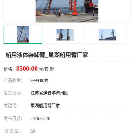
汽车鹤管
顶部鹤管
底部鹤管
低温鹤管
浮动出油装置
鹤管
车臂
拉断阀
船用液体装卸臂_巢湖船用臂厂家
3500.00
价格：
元/套 起
产品数量：
9999.00套
发货地址：
江苏省连云港海州区
关键词：
巢湖船用臂厂家
发布日期：
2026-08-10
阅 读 量：
68