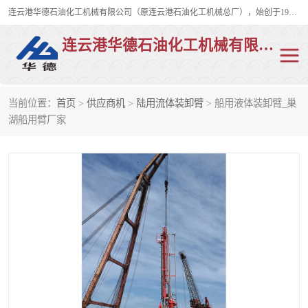
连云港华德石油化工机械有限公司（原连云港石油化工机械总厂），始创于1982年，是从事码头船用流体装卸臂、陆用流体装卸臂（鹤管）、活动梯、钢构平台、定量装车系统等全系列流体装卸设备的设计、制造、销售以及服务的专业供应商。
连云港华德石油化工机械有限公司
当前位置：
首页
>
供应商机
>
陆用流体装卸臂
> 船用液体装卸臂_巢
陆用流体装卸臂
液化气鹤管
湖船用臂厂家
液氨鹤管
液氯鹤管
LNG鹤管
活动梯
平台栈桥
卸车鹤管
装车鹤管
输油臂
紧急脱离干式接头
火车鹤管