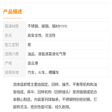
产品描述
管道材质
不锈钢、碳钢、钢衬PTFE
优点
高安全性、灵活性
加工定制
是
适用介质
油品、液氨液氯液化气等
产地
连云港
适用车体
汽车，火车，槽罐车
流体装卸臂主要由固定、回转、操作、平衡等机构和油
管组成，其中、回转机构（回转接头）是用锻钢或铝合
金精心制造，内装复列球轴承，不锈钢特别密封圈，它
旋转灵活、密封性能可靠、经久耐用。