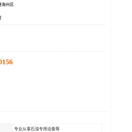
港海州区
管
0156
专业从事石油专用设备等