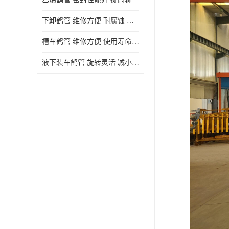
下卸鹤管 维修方便 耐腐蚀 耐高温
槽车鹤管 维修方便 使用寿命较长
液下装车鹤管 旋转灵活 减小压力损失