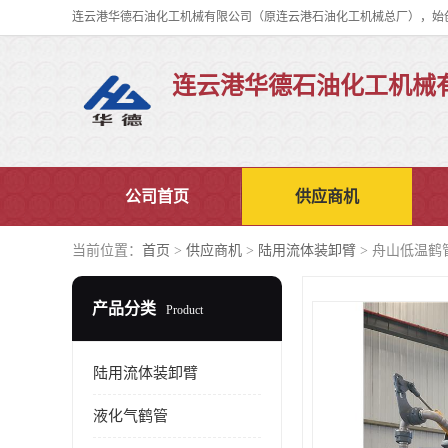
连云港华德石油化工机械
公司首页
供应商机
当前位置：
首页
>
供应商机
>
陆用流体装卸臂
> 舟山低温鹤
产品分类
Product
陆用流体装卸臂
液化气鹤管