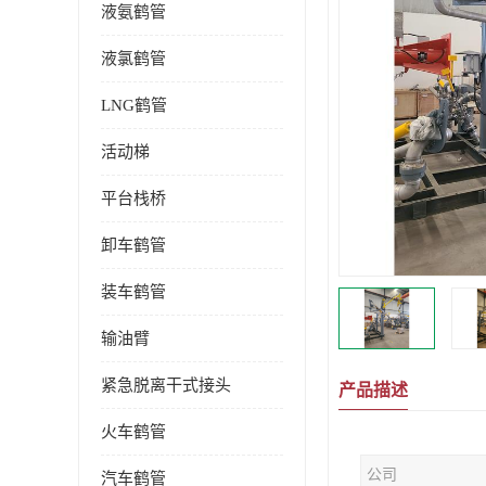
液氨鹤管
液氯鹤管
LNG鹤管
活动梯
平台栈桥
卸车鹤管
装车鹤管
输油臂
紧急脱离干式接头
产品描述
火车鹤管
公司
汽车鹤管