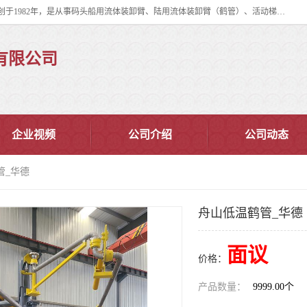
连云港华德石油化工机械有限公司（原连云港石油化工机械总厂），始创于1982年，是从事码头船用流体装卸臂、陆用流体装卸臂（鹤管）、活动梯、钢构平台、定量装车系统等全系列流体装卸设备的设计、制造、销售以及服务的专业供应商。
有限公司
企业视频
公司介绍
公司动态
管_华德
舟山低温鹤管_华德
面议
价格：
产品数量：
9999.00个