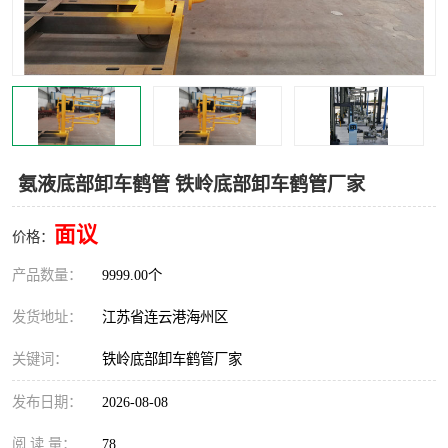
汽车鹤管
顶部鹤管
底部鹤管
低温鹤管
浮动出油装置
鹤管
车臂
拉断阀
氨液底部卸车鹤管 铁岭底部卸车鹤管厂家
面议
价格：
产品数量：
9999.00个
发货地址：
江苏省连云港海州区
关键词：
铁岭底部卸车鹤管厂家
发布日期：
2026-08-08
阅 读 量：
78