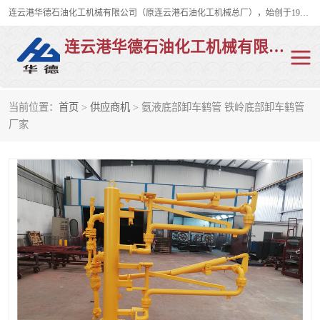
连云港华德石油化工机械有限公司（原连云港石油化工机械总厂），始创于1982年，是从事码头船用流体装卸臂、陆用流体装卸臂（鹤管）、活动梯、钢构平台、定量装车系统等全系列流体装卸设备的设计、制造、销售以及服务的专业供应商。
连云港华德石油化工机械有限公司
当前位置：
首页
>
供应商机
> 氨液底部卸车鹤管 铁岭底部卸车鹤管
陆用流体装卸臂
液化气鹤管
厂家
液氨鹤管
液氯鹤管
LNG鹤管
活动梯
平台栈桥
卸车鹤管
装车鹤管
输油臂
紧急脱离干式接头
火车鹤管