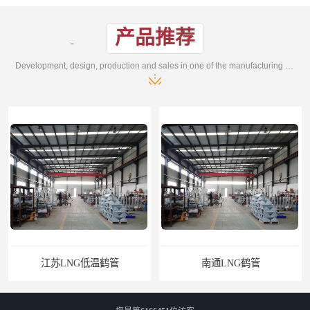
产品推荐
Development, design, production and sales in one of the manufacturing enterprises
南通LNG鹤管
江苏LNG鹤管