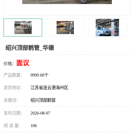
汽车鹤管
顶部鹤管
底部鹤管
低温鹤管
浮动出油装置
鹤管
绍兴顶部鹤管_华德
车臂
拉断阀
面议
价格：
产品数量：
9999.00个
发货地址：
江苏省连云港海州区
关键词：
绍兴顶部鹤管
发布日期：
2026-08-07
阅 读 量：
106