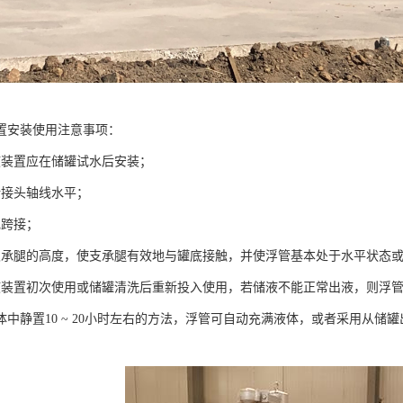
置安装使用注意事项：
液装置应在储罐试水后安装；
转接头轴线水平；
电跨接；
支承腿的高度，使支承腿有效地与罐底接触，并使浮管基本处于水平状态
液装置初次使用或储罐清洗后重新投入使用，若储液不能正常出液，则浮
体中静置10 ~ 20小时左右的方法，浮管可自动充满液体，或者采用从