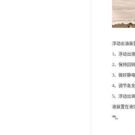
浮动出油装
1、浮动出
2、保持回
3、做好静
4、调节各
5、浮动出
液装置在液
气。