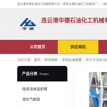
连云港华德石油化工机械
公司首页
供应商机
当前位置：
首页
>
供应商机
>
浮动出油装置
> 南平浮动吸油
产品分类
Product
陆用流体装卸臂
液化气鹤管