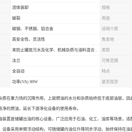
流体装卸
规格
破裂
用途
碳钢、不锈钢、铝合金
适用介质
高安全性、灵活性
售卖地
来防止罐底污水及化学、机械杂质与油料混合出罐，进而保证油罐向外供油的纯净度。
类型
法兰
可售范围
全自动
特点
功率(VA) 80W
是否现货
杂质在重力场的沉降作用，上层燃油的水分和杂质始终低于底部油层，因
洁净的燃油，延长下游净化设备的使用寿命。
油装置是储罐出油的核心设备，广泛应用于石油、化工、油库等场景，适
。设备采用单臂浮动结构，可随储罐内油位升降同步浮动，始终保持在油