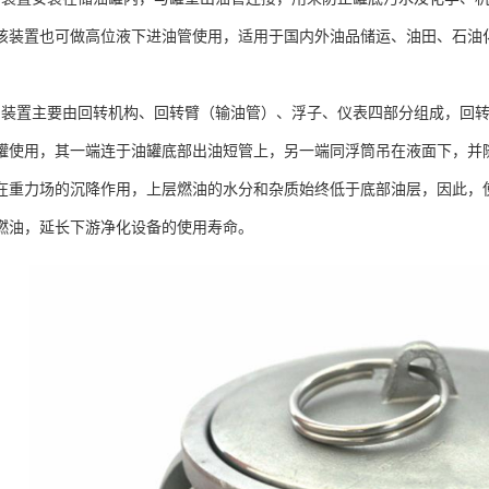
该装置也可做高位液下进油管使用，适用于国内外油品储运、油田、石油
油装置主要由回转机构、回转臂（输油管）、浮子、仪表四部分组成，回
罐使用，其一端连于油罐底部出油短管上，另一端同浮筒吊在液面下，并
在重力场的沉降作用，上层燃油的水分和杂质始终低于底部油层，因此，
燃油，延长下游净化设备的使用寿命。