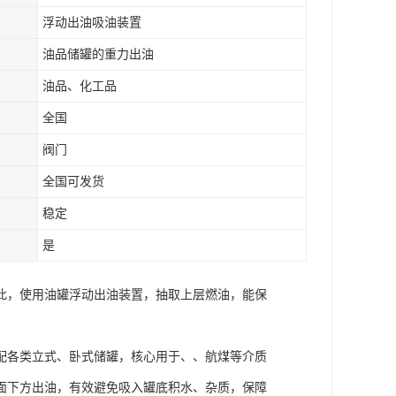
浮动出油吸油装置
油品储罐的重力出油
油品、化工品
全国
阀门
全国可发货
稳定
是
此，使用油罐浮动出油装置，抽取上层燃油，能保
配各类立式、卧式储罐，核心用于、、航煤等介质
面下方出油，有效避免吸入罐底积水、杂质，保障