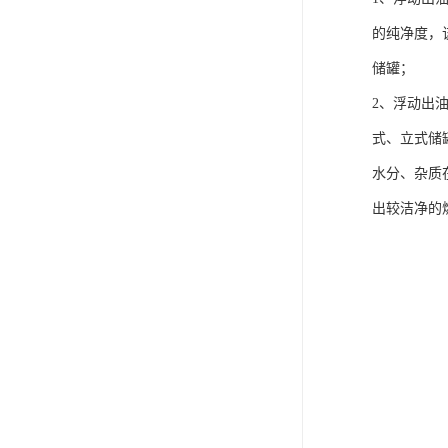
的纯净度，
储罐；
2、浮动出
式、立式储
水分、杂质
出较洁净的