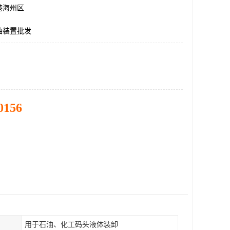
港海州区
油装置批发
0156
用于石油、化工码头液体装卸