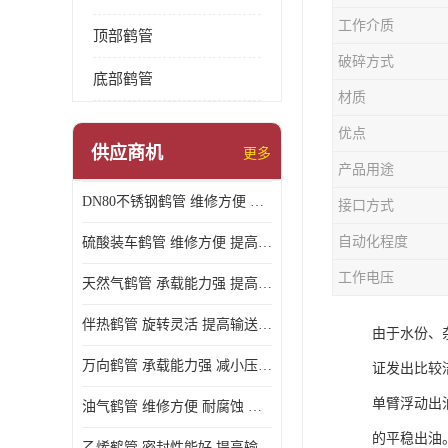
工作介质
顶部鹤管
破碎方式
底部鹤管
材质
优点
供应商机
更多
产品用途
DN80不锈钢鹤管 维修方便 提高输送效率
接口方式
自动化程度
硫酸装车鹤管 维修方便 提高输送效率
工作电压
天然气鹤管 承载能力强 提高输送效率
伴热鹤管 旋转灵活 提高输送效率
由于水份、
万向鹤管 承载能力强 减小压力损失
证发出比较
单臂浮动出
油气鹤管 维修方便 耐腐蚀 耐高温
的平稳出油
乙烯鹤管 密封性能好 提高输送效率