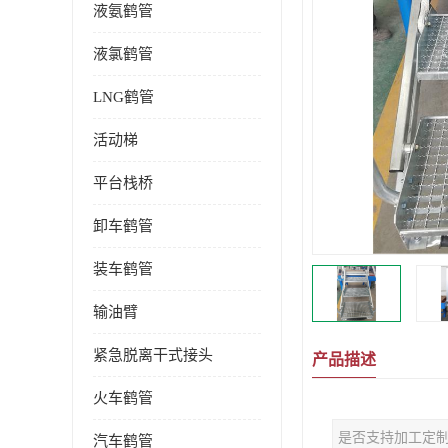
液氨鹤管
液氯鹤管
LNG鹤管
活动梯
平台栈桥
卸车鹤管
装车鹤管
输油臂
紧急脱离干式接头
产品描述
火车鹤管
是否支持加工定
汽车鹤管