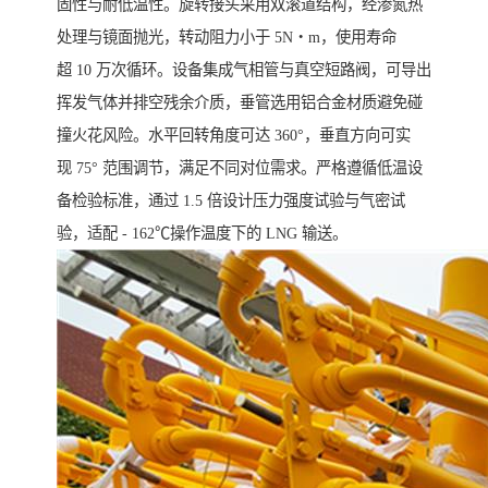
固性与耐低温性。旋转接头采用双滚道结构，经渗氮热
处理与镜面抛光，转动阻力小于 5N・m，使用寿命
超 10 万次循环。设备集成气相管与真空短路阀，可导出
挥发气体并排空残余介质，垂管选用铝合金材质避免碰
撞火花风险。水平回转角度可达 360°，垂直方向可实
现 75° 范围调节，满足不同对位需求。严格遵循低温设
备检验标准，通过 1.5 倍设计压力强度试验与气密试
验，适配 - 162℃操作温度下的 LNG 输送。