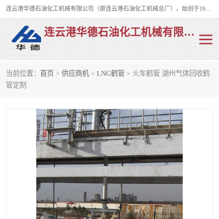
连云港华德石油化工机械有限公司（原连云港石油化工机械总厂），始创于1982年，是从事码头船用流体装卸臂、陆用流体装卸臂（鹤管）、活动梯、钢构平台、定量装车系统等全系列流体装卸设备的设计、制造、销售以及服务的专业供应商。
连云港华德石油化工机械有限公司
当前位置：
首页
>
供应商机
>
LNG鹤管
> 火车鹤管 湖州气体回收鹤
陆用流体装卸臂
液化气鹤管
管定制
液氨鹤管
液氯鹤管
LNG鹤管
活动梯
平台栈桥
卸车鹤管
装车鹤管
输油臂
紧急脱离干式接头
火车鹤管