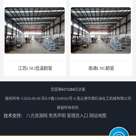
江苏LNG低温鹤管
南通LNG鹤管
您是第
6175284
位访客
版权所有 ©2026-08-09
苏ICP备11049562号-6
连云港华德石油化工机械有限公司
保留所有权利.
技术支持：
八方资源网
免责声明
管理员入口
网站地图