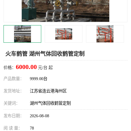
汽车鹤管
顶部鹤管
底部鹤管
低温鹤管
浮动出油装置
鹤管
车臂
拉断阀
火车鹤管 湖州气体回收鹤管定制
6000.00
价格：
元/台 起
产品数量：
9999.00台
发货地址：
江苏省连云港海州区
关键词：
湖州气体回收鹤管定制
发布日期：
2026-08-08
阅 读 量：
78