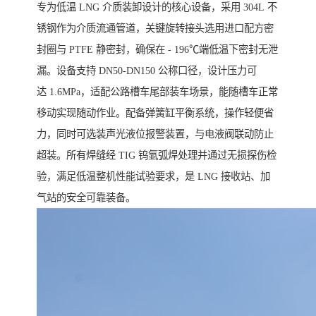
专为低温 LNG 介质装卸设计的核心设备，采用 304L 不
锈钢作为介质流通管道，关键旋转接头选用进口配方密
封圈与 PTFE 静密封，确保在 - 196℃端低温下密封无泄
漏。设备支持 DN50-DN150 公称口径，设计压力可
达 1.6MPa，适配公路槽车尾部装车场景，能随槽车正常
移动实现随动作业。配备弹簧缸平衡系统，操作轻便省
力，同时可选装声光液位报警装置，与电液阀联动防止
超装。所有焊缝经 TIG 钨氩弧焊处理并通过无损探伤检
验，满足低温整机性能试验要求，是 LNG 接收站、加
气站的安全可靠装备。