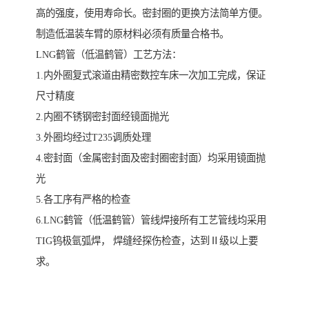
高的强度，使用寿命长。密封圈的更换方法简单方便。
制造低温装车臂的原材料必须有质量合格书。
LNG鹤管（低温鹤管）工艺方法：
1.内外圈复式滚道由精密数控车床一次加工完成，保证
尺寸精度
2.内圈不锈钢密封面经镜面抛光
3.外圈均经过T235调质处理
4.密封面（金属密封面及密封圈密封面）均采用镜面抛
光
5.各工序有严格的检查
6.LNG鹤管（低温鹤管）管线焊接所有工艺管线均采用
TIG钨极氩弧焊， 焊缝经探伤检查，达到Ⅱ级以上要
求。