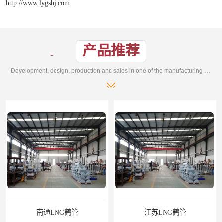
http://www.lygshj.com
产品推荐
Development, design, production and sales in one of the manufacturing enterprises
南通LNG鹤管
江苏LNG鹤管