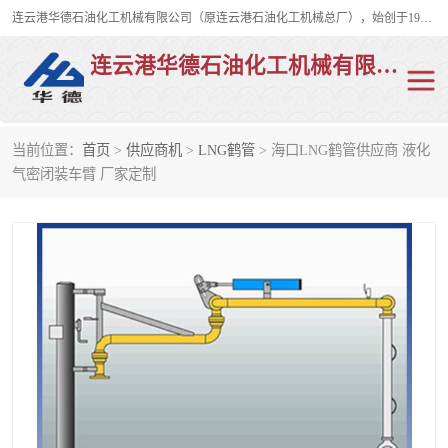
连云港华德石油化工机械有限公司（原连云港石油化工机械总厂），始创于1982年，是从事码头船用流体装卸臂、陆用流体装卸臂（鹤管）、活动梯、钢构平台、定量装车系统等全系列流体装卸设备的设计、制造、销售以及服务的专业供应商。
连云港华德石油化工机械有限公司
当前位置：
首页
>
供应商机
>
LNG鹤管
> 海口LNG鹤管供应商 液化
陆用流体装卸臂
液化气鹤管
气密闭装车臂 厂家定制
液氨鹤管
液氯鹤管
LNG鹤管
活动梯
平台栈桥
卸车鹤管
装车鹤管
输油臂
紧急脱离干式接头
火车鹤管