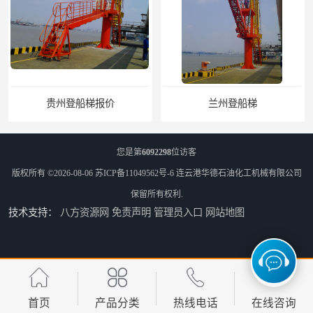
贵州登船梯报价
兰州登船梯
您是第
6092298
位访客
版权所有 ©2026-08-06
苏ICP备11049562号-6
连云港华德石油化工机械有限公司
保留所有权利.
技术支持：
八方资源网
免责声明
管理员入口
网站地图
舟山登船梯厂家
江苏LNG低温鹤管
首页
产品分类
热线电话
在线咨询