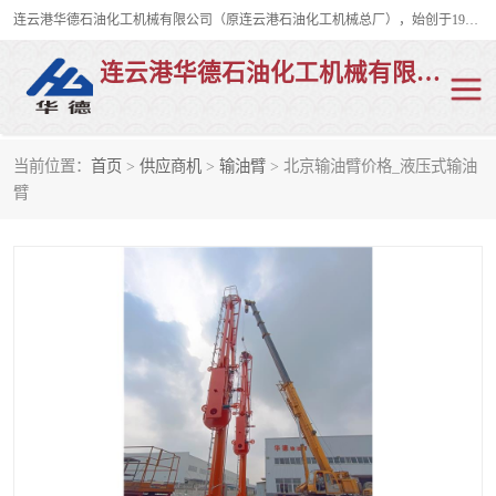
连云港华德石油化工机械有限公司（原连云港石油化工机械总厂），始创于1982年，是从事码头船用流体装卸臂、陆用流体装卸臂（鹤管）、活动梯、钢构平台、定量装车系统等全系列流体装卸设备的设计、制造、销售以及服务的专业供应商。
连云港华德石油化工机械有限公司
当前位置：
首页
>
供应商机
>
输油臂
> 北京输油臂价格_液压式输油
陆用流体装卸臂
液化气鹤管
臂
液氨鹤管
液氯鹤管
LNG鹤管
活动梯
平台栈桥
卸车鹤管
装车鹤管
输油臂
紧急脱离干式接头
火车鹤管