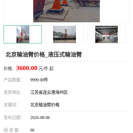
汽车鹤管
顶部鹤管
底部鹤管
低温鹤管
浮动出油装置
鹤管
车臂
拉断阀
北京输油臂价格_液压式输油臂
3600.00
价格：
元/件 起
产品数量：
9999.00件
发货地址：
江苏省连云港海州区
关键词：
北京输油臂价格
发布日期：
2026-08-06
阅 读 量：
66