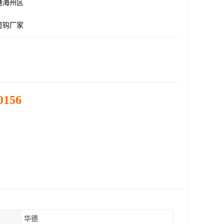
港海州区
缆钩厂家
0156
华德