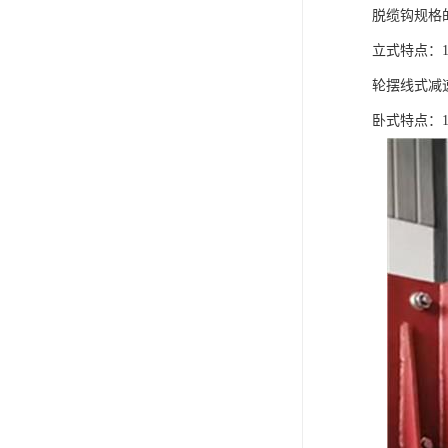
脱缆钩规格
立式特点：
轮摆线式减
卧式特点：