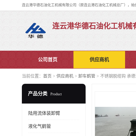
连云港华德石油化工机械
公司首页
供应商机
当前位置：
首页
>
供应商机
>
卸车鹤管
> 不锈钢脱缆钩 承
产品分类
Product
陆用流体装卸臂
液化气鹤管