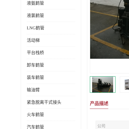
液氨鹤管
液氯鹤管
LNG鹤管
活动梯
平台栈桥
卸车鹤管
装车鹤管
输油臂
紧急脱离干式接头
产品描述
火车鹤管
公司
汽车鹤管