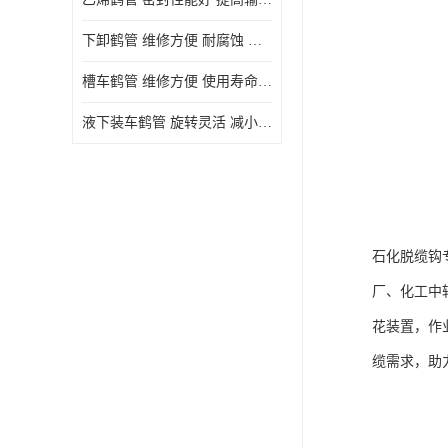
下卸鹤管 维修方便 耐腐蚀 耐高温
槽车鹤管 维修方便 使用寿命较长
液下装车鹤管 旋转灵活 减小压力损失
石化脱缆钩
厂、化工中
花装置，作
缆需求，助