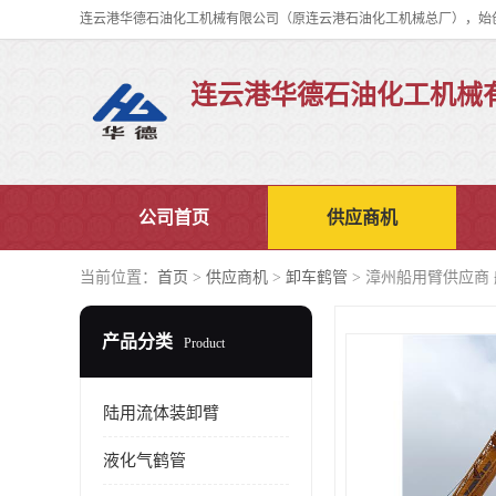
连云港华德石油化工机械
公司首页
供应商机
当前位置：
首页
>
供应商机
>
卸车鹤管
> 漳州船用臂供应商 
产品分类
Product
陆用流体装卸臂
液化气鹤管