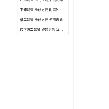
下卸鹤管 维修方便 耐腐蚀 耐高温
槽车鹤管 维修方便 使用寿命较长
液下装车鹤管 旋转灵活 减小压力损失