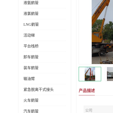
液氨鹤管
液氯鹤管
LNG鹤管
活动梯
平台栈桥
卸车鹤管
装车鹤管
输油臂
紧急脱离干式接头
产品描述
火车鹤管
公司
汽车鹤管