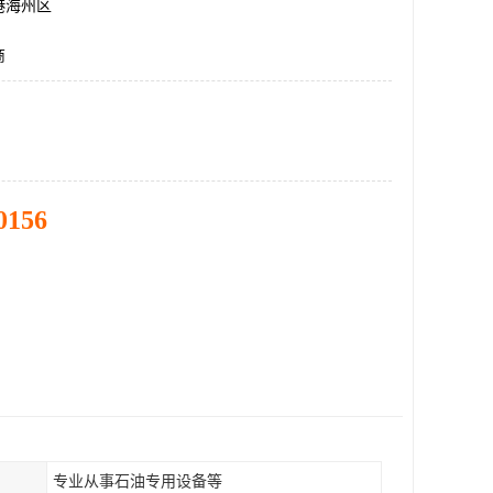
港海州区
商
0156
专业从事石油专用设备等