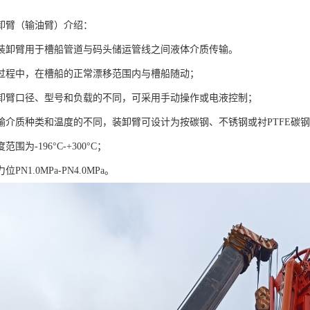
卸臂（输油臂）介绍：
臂用于槽船管道与码头储运管线之间液体介质传输。
中，在槽船的正常漂移范围内与槽船随动；
口径、型号和负载的不同，可采用手动操作或电液控制；
质种类和温度的不同，装卸臂可设计为按碳钢、不锈钢或衬PTFE碳钢
为-196°C-+300°C；
1.0MPa-PN4.0MPa。