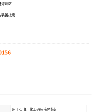
港海州区
油装置批发
0156
用于石油、化工码头液体装卸