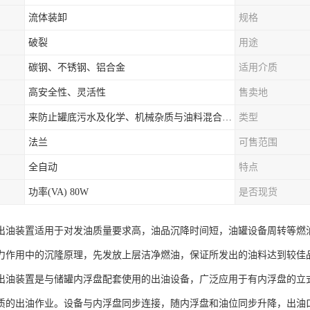
流体装卸
规格
破裂
用途
碳钢、不锈钢、铝合金
适用介质
高安全性、灵活性
售卖地
来防止罐底污水及化学、机械杂质与油料混合出罐，进而保证油罐向外供油的纯净度。
类型
法兰
可售范围
全自动
特点
功率(VA) 80W
是否现货
出油装置适用于对发油质量要求高，油品沉降时间短，油罐设备周转等燃
力作用中的沉隆原理，先发放上层洁净燃油，保证所发出的油料达到较佳
出油装置是与储罐内浮盘配套使用的出油设备，广泛应用于有内浮盘的立
质的出油作业。设备与内浮盘同步连接，随内浮盘和油位同步升降，出油