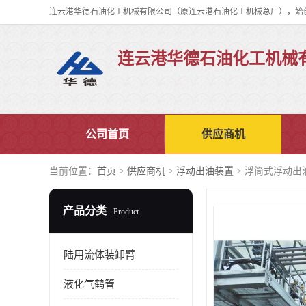
连云港华德石油化工机械
公司首页
供应商机
当前位置：
首页
>
供应商机
>
浮动出油装置
> 浮筒式浮动出
产品分类
Product
陆用流体装卸臂
液化气鹤管