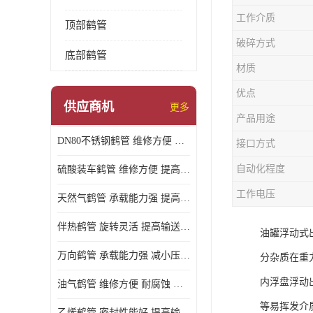
工作介质
顶部鹤管
破碎方式
底部鹤管
材质
优点
供应商机
更多
产品用途
DN80不锈钢鹤管 维修方便 提高输送效率
接口方式
自动化程度
硫酸装车鹤管 维修方便 提高输送效率
工作电压
天然气鹤管 承载能力强 提高输送效率
伴热鹤管 旋转灵活 提高输送效率
油罐浮动式
万向鹤管 承载能力强 减小压力损失
分杂质在重
内浮盘浮动
油气鹤管 维修方便 耐腐蚀 耐高温
等易挥发介
乙烯鹤管 密封性能好 提高输送效率