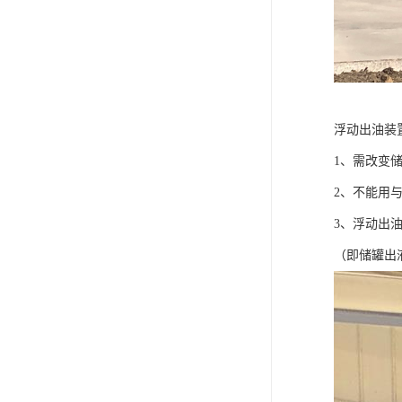
浮动出油装
1、需改变
2、不能用
3、浮动出
（即储罐出