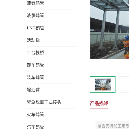
液氨鹤管
液氯鹤管
LNG鹤管
活动梯
平台栈桥
卸车鹤管
装车鹤管
输油臂
紧急脱离干式接头
产品描述
火车鹤管
是否支持加工定
汽车鹤管