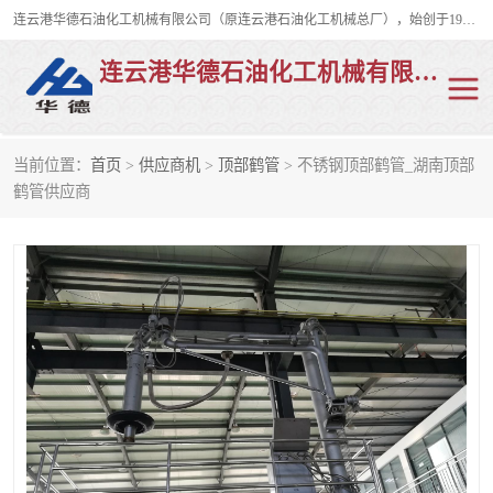
连云港华德石油化工机械有限公司（原连云港石油化工机械总厂），始创于1982年，是从事码头船用流体装卸臂、陆用流体装卸臂（鹤管）、活动梯、钢构平台、定量装车系统等全系列流体装卸设备的设计、制造、销售以及服务的专业供应商。
连云港华德石油化工机械有限公司
当前位置：
首页
>
供应商机
>
顶部鹤管
> 不锈钢顶部鹤管_湖南顶部
陆用流体装卸臂
液化气鹤管
鹤管供应商
液氨鹤管
液氯鹤管
LNG鹤管
活动梯
平台栈桥
卸车鹤管
装车鹤管
输油臂
紧急脱离干式接头
火车鹤管