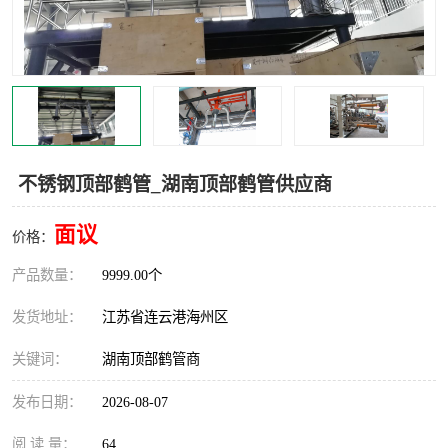
汽车鹤管
顶部鹤管
底部鹤管
低温鹤管
浮动出油装置
鹤管
车臂
拉断阀
不锈钢顶部鹤管_湖南顶部鹤管供应商
面议
价格：
产品数量：
9999.00个
发货地址：
江苏省连云港海州区
关键词：
湖南顶部鹤管商
发布日期：
2026-08-07
阅 读 量：
64