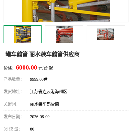
汽车鹤管
顶部鹤管
底部鹤管
低温鹤管
浮动出油装置
鹤管
车臂
拉断阀
罐车鹤管 丽水装车鹤管供应商
6000.00
价格：
元/台 起
产品数量：
9999.00台
发货地址：
江苏省连云港海州区
关键词：
丽水装车鹤管商
发布日期：
2026-08-09
阅 读 量：
80