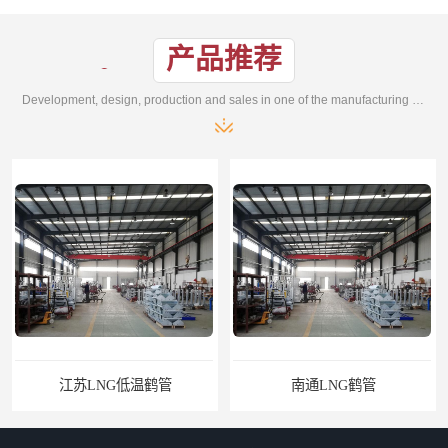
产品推荐
Development, design, production and sales in one of the manufacturing enterprises
江苏LNG低温鹤管
南通LNG鹤管