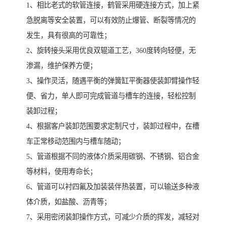
1、相比老式的软管连接，鹤管采用硬连接方式，加上紧
急脱离等安全装置，可以有效防止爆管、断裂等情况的
发生，具有很高的可靠性；
2、旋转接头采用优良双辊道工艺，360度转向轻便，无
渗漏，维护保养方便；
3、操作灵活，随遇平衡的弹簧缸平衡器使装卸臂操作轻
便、省力，单人即可完成管道与槽车的连接，轻松控制
装卸过程；
4、根据客户装卸范围要求定制尺寸，装卸过程中，在槽
车正常移动范围内与槽车随动；
5、管道根据不同的液体介质采用碳钢、不锈钢、铝合金
等材料，使用寿命长；
6、管道可以衬四氟及加装装伴热装置，可以输送多种液
体介质，如盐酸、沥青等；
7、采用密闭装卸操作方式，可减少介质的挥发，减轻对