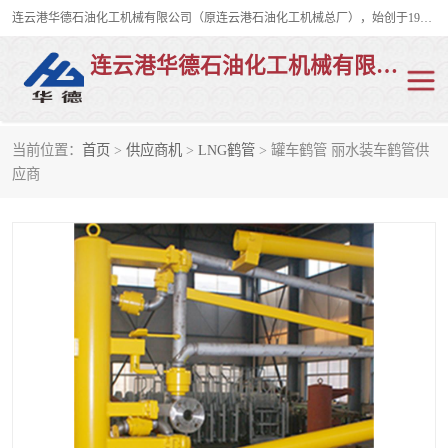
连云港华德石油化工机械有限公司（原连云港石油化工机械总厂），始创于1982年，是从事码头船用流体装卸臂、陆用流体装卸臂（鹤管）、活动梯、钢构平台、定量装车系统等全系列流体装卸设备的设计、制造、销售以及服务的专业供应商。
连云港华德石油化工机械有限公司
当前位置：
首页
>
供应商机
>
LNG鹤管
> 罐车鹤管 丽水装车鹤管供
陆用流体装卸臂
液化气鹤管
应商
液氨鹤管
液氯鹤管
LNG鹤管
活动梯
平台栈桥
卸车鹤管
装车鹤管
输油臂
紧急脱离干式接头
火车鹤管