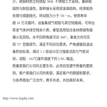
计，碳钢材质立柱搭配 304L 不锈钢工艺管线，兼顾稳
固性与耐低温性。旋转接头采用双滚道结构，经渗氮热
处理与镜面抛光，转动阻力小于 5N・m，使用寿命
超 10 万次循环。设备集成气相管与真空短路阀，可导出
挥发气体并排空残余介质，垂管选用铝合金材质避免碰
撞火花风险。水平回转角度可达 360°，垂直方向可实
现 75° 范围调节，满足不同对位需求。严格遵循低温设
备检验标准，通过 1.5 倍设计压力强度试验与气密试
验，适配 - 162℃操作温度下的 LNG 输送。
质量是我们公司的主要生命，必须自觉遵守质量的要原
则，客户是我们公司的希望，满足客户的期望和要求，
与各界朋友广泛合作，携手共进，共创美好未来。
http://www.lygshj.com