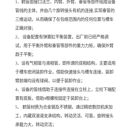
1、鹤管由接口法兰、内臂、外臂、垂管等部件组成设备
管线的主体，并由几个旋转接头有机的连接,实现垂管的
三维运动，从而确保了在包络范围内的任何位置与槽车
正确对接；
2、 设备配置有弹簧缸平衡装置，出厂前已经严格调
试，用于平衡外臂和垂管等部件的重力力矩，确保外臂
趋于平衡；
3、设有气相管与液相管，即所谓的双相结构，主要适用
于槽车密闭装卸作业，借助快速接头与槽车连接，装卸
臂前端均设有球阀，以便于装卸作业；
4、设备的管线借助于连接件连接在立柱上，立柱下端配
置有底板，借助4根螺栓固定于装卸台上；
5、 鹤管材质为合金钢及不锈钢，通过精密数控机床加
工，内藏双滚道支承结构，转动灵活、可靠，旋转接头
承载力大，转动灵活；