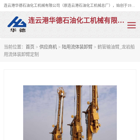
连云港华德石油化工机械有限公司（原连云港石油化工机械总厂），始创于1982年，是从事码头船用流体装卸臂、陆用流体装卸臂（鹤管）、活动梯、钢构平台、定量装车系统等全系列流体装卸设备的设计、制造、销售以及服务的专业供应商。
连云港华德石油化工机械有限公司
当前位置：
首页
>
供应商机
>
陆用流体装卸臂
> 鹤管输油臂_龙岩船
陆用流体装卸臂
液化气鹤管
用流体装卸臂定制
液氨鹤管
液氯鹤管
LNG鹤管
活动梯
平台栈桥
卸车鹤管
装车鹤管
输油臂
紧急脱离干式接头
火车鹤管