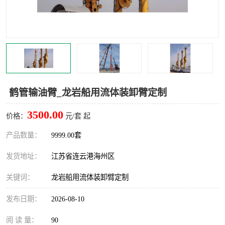
汽车鹤管
顶部鹤管
底部鹤管
低温鹤管
浮动出油装置
鹤管
车臂
拉断阀
鹤管输油臂_龙岩船用流体装卸臂定制
3500.00
价格：
元/套 起
产品数量：
9999.00套
发货地址：
江苏省连云港海州区
关键词：
龙岩船用流体装卸臂定制
发布日期：
2026-08-10
阅 读 量：
90