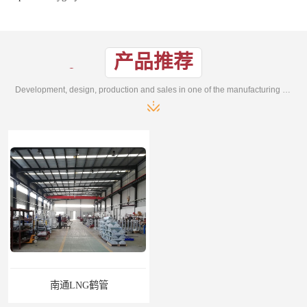
产品推荐
Development, design, production and sales in one of the manufacturing enterprises
南通LNG鹤管
江苏LNG鹤管