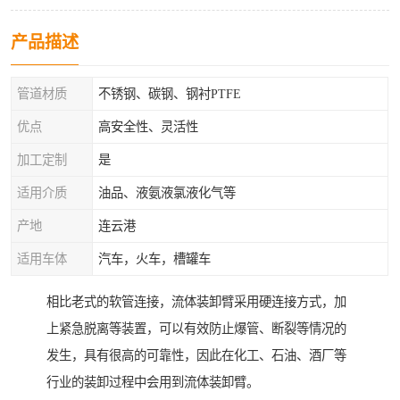
产品描述
管道材质
不锈钢、碳钢、钢衬PTFE
优点
高安全性、灵活性
加工定制
是
适用介质
油品、液氨液氯液化气等
产地
连云港
适用车体
汽车，火车，槽罐车
相比老式的软管连接，流体装卸臂采用硬连接方式，加
上紧急脱离等装置，可以有效防止爆管、断裂等情况的
发生，具有很高的可靠性，因此在化工、石油、酒厂等
行业的装卸过程中会用到流体装卸臂。