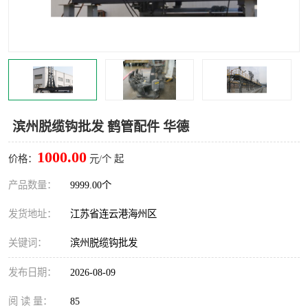
汽车鹤管
顶部鹤管
底部鹤管
低温鹤管
浮动出油装置
鹤管
车臂
拉断阀
滨州脱缆钩批发 鹤管配件 华德
1000.00
价格：
元/个 起
产品数量：
9999.00个
发货地址：
江苏省连云港海州区
关键词：
滨州脱缆钩批发
发布日期：
2026-08-09
阅 读 量：
85