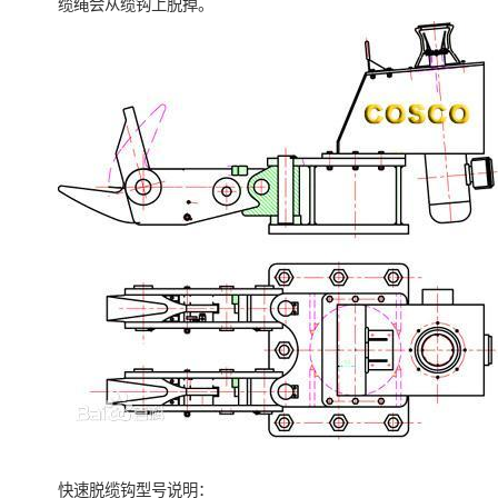
缆绳会从缆钩上脱掉。
快速脱缆钩型号说明：