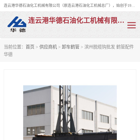
连云港华德石油化工机械有限公司（原连云港石油化工机械总厂），始创于1982年，是从事码头船用流体装卸臂、陆用流体装卸臂（鹤管）、活动梯、钢构平台、定量装车系统等全系列流体装卸设备的设计、制造、销售以及服务的专业供应商。
连云港华德石油化工机械有限公司
当前位置：
首页
>
供应商机
>
卸车鹤管
> 滨州脱缆钩批发 鹤管配件
陆用流体装卸臂
液化气鹤管
华德
液氨鹤管
液氯鹤管
LNG鹤管
活动梯
平台栈桥
卸车鹤管
装车鹤管
输油臂
紧急脱离干式接头
火车鹤管