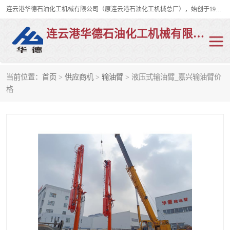
连云港华德石油化工机械有限公司（原连云港石油化工机械总厂），始创于1982年，是从事码头船用流体装卸臂、陆用流体装卸臂（鹤管）、活动梯、钢构平台、定量装车系统等全系列流体装卸设备的设计、制造、销售以及服务的专业供应商。
连云港华德石油化工机械有限公司
当前位置：
首页
>
供应商机
>
输油臂
> 液压式输油臂_嘉兴输油臂价
陆用流体装卸臂
液化气鹤管
格
液氨鹤管
液氯鹤管
LNG鹤管
活动梯
平台栈桥
卸车鹤管
装车鹤管
输油臂
紧急脱离干式接头
火车鹤管