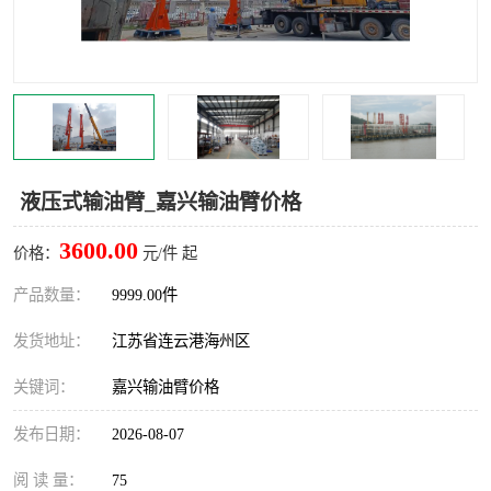
汽车鹤管
顶部鹤管
底部鹤管
低温鹤管
浮动出油装置
鹤管
车臂
拉断阀
液压式输油臂_嘉兴输油臂价格
3600.00
价格：
元/件 起
产品数量：
9999.00件
发货地址：
江苏省连云港海州区
关键词：
嘉兴输油臂价格
发布日期：
2026-08-07
阅 读 量：
75