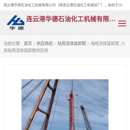
连云港华德石油化工机械有限公司（原连云港石油化工机械总厂），始创于1982年，是从事码头船用流体装卸臂、陆用流体装卸臂（鹤管）、活动梯、钢构平台、定量装车系统等全系列流体装卸设备的设计、制造、销售以及服务的专业供应商。
连云港华德石油化工机械有限公司
当前位置：
首页
>
供应商机
>
陆用流体装卸臂
> 海用流体装卸臂_六
陆用流体装卸臂
液化气鹤管
安船用流体装卸臂供应商
液氨鹤管
液氯鹤管
LNG鹤管
活动梯
平台栈桥
卸车鹤管
装车鹤管
输油臂
紧急脱离干式接头
火车鹤管