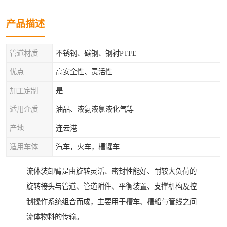
产品描述
管道材质
不锈钢、碳钢、钢衬PTFE
优点
高安全性、灵活性
加工定制
是
适用介质
油品、液氨液氯液化气等
产地
连云港
适用车体
汽车，火车，槽罐车
流体装卸臂是由旋转灵活、密封性能好、耐较大负荷的
旋转接头与管道、管道附件、平衡装置、支撑机构及控
制操作系统组合而成，主要用于槽车、槽船与管线之间
流体物料的传输。