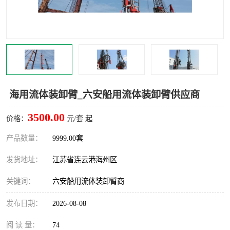
汽车鹤管
顶部鹤管
底部鹤管
低温鹤管
浮动出油装置
鹤管
车臂
拉断阀
海用流体装卸臂_六安船用流体装卸臂供应商
3500.00
价格：
元/套 起
产品数量：
9999.00套
发货地址：
江苏省连云港海州区
关键词：
六安船用流体装卸臂商
发布日期：
2026-08-08
阅 读 量：
74