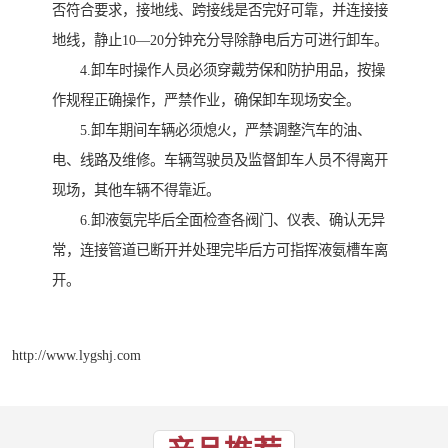
否符合要求，接地线、跨接线是否完好可靠，并连接接
地线，静止10—20分钟充分导除静电后方可进行卸车。
4.卸车时操作人员必须穿戴劳保和防护用品，按操
作规程正确操作，严禁作业，确保卸车现场安全。
5.卸车期间车辆必须熄火，严禁调整汽车的油、
电、线路及维修。车辆驾驶员及监督卸车人员不得离开
现场，其他车辆不得靠近。
6.卸液氨完毕后全面检查各阀门、仪表、确认无异
常，连接管道已断开并处理完毕后方可指挥液氨槽车离
开。
http://www.lygshj.com