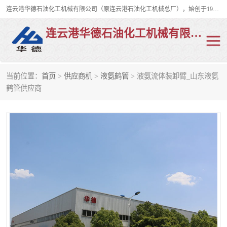
连云港华德石油化工机械有限公司（原连云港石油化工机械总厂），始创于1982年，是从事码头船用流体装卸臂、陆用流体装卸臂（鹤管）、活动梯、钢构平台、定量装车系统等全系列流体装卸设备的设计、制造、销售以及服务的专业供应商。
连云港华德石油化工机械有限公司
当前位置：
首页
>
供应商机
>
液氨鹤管
> 液氨流体装卸臂_山东液氨
陆用流体装卸臂
液化气鹤管
鹤管供应商
液氨鹤管
液氯鹤管
LNG鹤管
活动梯
平台栈桥
卸车鹤管
装车鹤管
输油臂
紧急脱离干式接头
火车鹤管