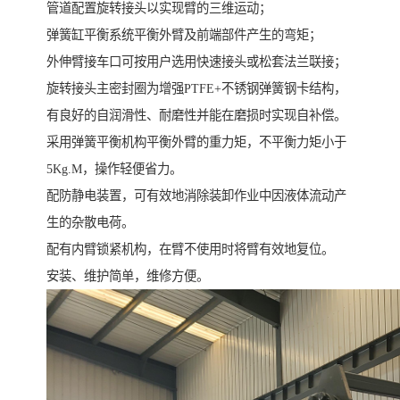
管道配置旋转接头以实现臂的三维运动；
弹簧缸平衡系统平衡外臂及前端部件产生的弯矩；
外伸臂接车口可按用户选用快速接头或松套法兰联接；
旋转接头主密封圈为增强PTFE+不锈钢弹簧钢卡结构，
有良好的自润滑性、耐磨性并能在磨损时实现自补偿。
采用弹簧平衡机构平衡外臂的重力矩，不平衡力矩小于
5Kg.M，操作轻便省力。
配防静电装置，可有效地消除装卸作业中因液体流动产
生的杂散电荷。
配有内臂锁紧机构，在臂不使用时将臂有效地复位。
安装、维护简单，维修方便。