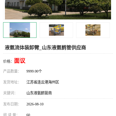
汽车鹤管
顶部鹤管
底部鹤管
低温鹤管
浮动出油装置
鹤管
车臂
拉断阀
液氨流体装卸臂_山东液氨鹤管供应商
面议
价格：
产品数量：
9999.00个
发货地址：
江苏省连云港海州区
关键词：
山东液氨鹤管商
发布日期：
2026-08-10
阅 读 量：
60