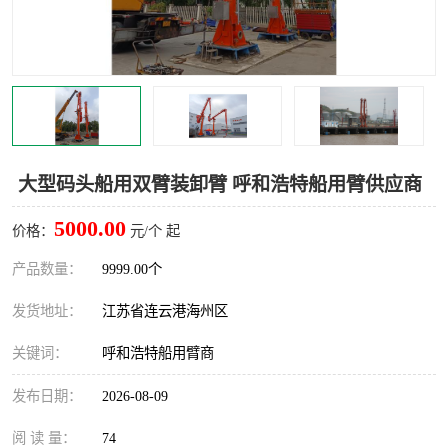
汽车鹤管
顶部鹤管
底部鹤管
低温鹤管
浮动出油装置
鹤管
车臂
拉断阀
大型码头船用双臂装卸臂 呼和浩特船用臂供应商
5000.00
价格：
元/个 起
产品数量：
9999.00个
发货地址：
江苏省连云港海州区
关键词：
呼和浩特船用臂商
发布日期：
2026-08-09
阅 读 量：
74