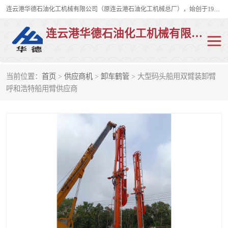
连云港华德石油化工机械有限公司（原连云港石油化工机械总厂），始创于1982年，是从事码头船用流体装卸臂、陆用流体装卸臂（鹤管）、活动梯、钢构平台、定量装车系统等全系列流体装卸设备的设计、制造、销售以及服务的专业供应商。
连云港华德石油化工机械有限公司
当前位置：
首页
>
供应商机
>
卸车鹤管
> 大型码头船用双臂装卸臂
陆用流体装卸臂
液化气鹤管
呼和浩特船用臂供应商
液氨鹤管
液氯鹤管
LNG鹤管
活动梯
平台栈桥
卸车鹤管
装车鹤管
输油臂
紧急脱离干式接头
火车鹤管