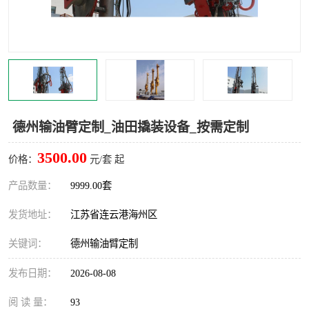
汽车鹤管
顶部鹤管
底部鹤管
低温鹤管
浮动出油装置
鹤管
车臂
拉断阀
德州输油臂定制_油田撬装设备_按需定制
3500.00
价格：
元/套 起
产品数量：
9999.00套
发货地址：
江苏省连云港海州区
关键词：
德州输油臂定制
发布日期：
2026-08-08
阅 读 量：
93