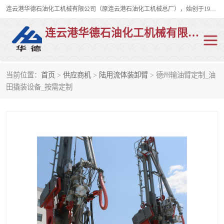
连云港华德石油化工机械有限公司（原连云港石油化工机械总厂），始创于1982年，是从事码头船用流体装卸臂、陆用流体装卸臂（鹤管）、活动梯、钢构平台、定量装车系统等全系列流体装卸设备的设计、制造、销售以及服务的专业供应商。
连云港华德石油化工机械有限公司
当前位置：
首页
>
供应商机
>
陆用流体装卸臂
> 德州输油臂定制_油
陆用流体装卸臂
液化气鹤管
田撬装设备_按需定制
液氨鹤管
液氯鹤管
LNG鹤管
活动梯
平台栈桥
卸车鹤管
装车鹤管
输油臂
紧急脱离干式接头
火车鹤管