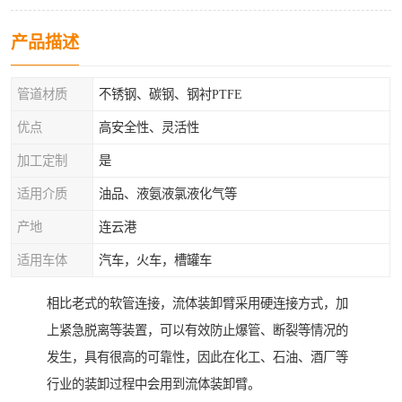
产品描述
管道材质
不锈钢、碳钢、钢衬PTFE
优点
高安全性、灵活性
加工定制
是
适用介质
油品、液氨液氯液化气等
产地
连云港
适用车体
汽车，火车，槽罐车
相比老式的软管连接，流体装卸臂采用硬连接方式，加
上紧急脱离等装置，可以有效防止爆管、断裂等情况的
发生，具有很高的可靠性，因此在化工、石油、酒厂等
行业的装卸过程中会用到流体装卸臂。