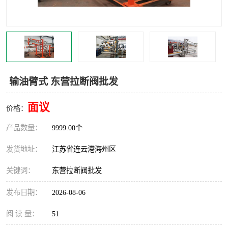
汽车鹤管
顶部鹤管
底部鹤管
低温鹤管
浮动出油装置
鹤管
输油臂式 东营拉断阀批发
车臂
拉断阀
面议
价格：
产品数量：
9999.00个
发货地址：
江苏省连云港海州区
关键词：
东营拉断阀批发
发布日期：
2026-08-06
阅 读 量：
51