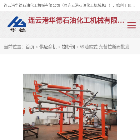
连云港华德石油化工机械有限公司（原连云港石油化工机械总厂），始创于1982年，是从事码头船用流体装卸臂、陆用流体装卸臂（鹤管）、活动梯、钢构平台、定量装车系统等全系列流体装卸设备的设计、制造、销售以及服务的专业供应商。
连云港华德石油化工机械有限公司
当前位置：
首页
>
供应商机
>
拉断阀
> 输油臂式 东营拉断阀批发
陆用流体装卸臂
液化气鹤管
液氨鹤管
液氯鹤管
LNG鹤管
活动梯
平台栈桥
卸车鹤管
装车鹤管
输油臂
紧急脱离干式接头
火车鹤管