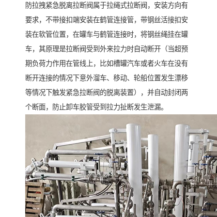
防拉拽紧急脱离拉断阀属于拉绳式拉断阀，安装方向有
要求，不带接扣端安装在鹤管连接管，带钢丝活接扣安
装在软管位置，在罐车与鹤管连接时，将钢丝绳挂在罐
车，其原理是拉断阀受到外来拉力时自动断开（当超预
期负荷力作用在管线上，比如槽罐汽车或者火车在没有
断开连接的情况下意外溜车、移动、轮船位置发生漂移
等情况下触发紧急拉断阀的脱离装置），并自动封闭两
个断面，防止卸车胶管受到拉力扯断发生泄漏。