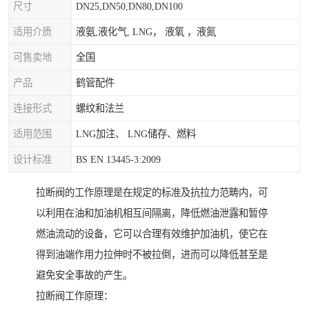
尺寸
DN25,DN50,DN80,DN100
适用介质
液氨,液化气, LNG， 液氧 ，液氮
可售卖地
全国
产品
鹤管配件
连接形式
螺纹和法兰
适用范围
LNG加注、 LNG储存、燃料
设计标准
BS EN 13445-3:2009
拉断阀的工作原理是在规定的标准及抗拉力范畴内，可
以利用在油和加油机相互间隔离，降低燃油泄露和暂停
燃油流动的设备，它可以合理有效维护加油机，使它在
得到油端作用力拉伸时不被拉倒，进而可以降低甚至是
避免安全事故的产生。
拉断阀工作原理：