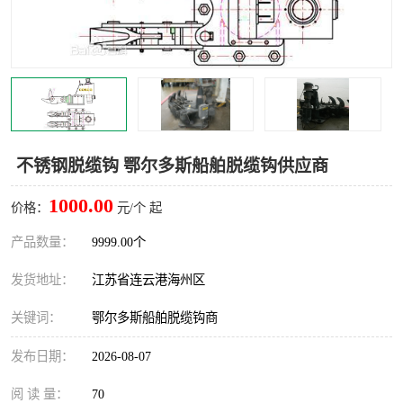
汽车鹤管
顶部鹤管
底部鹤管
低温鹤管
浮动出油装置
鹤管
车臂
拉断阀
不锈钢脱缆钩 鄂尔多斯船舶脱缆钩供应商
1000.00
价格：
元/个 起
产品数量：
9999.00个
发货地址：
江苏省连云港海州区
关键词：
鄂尔多斯船舶脱缆钩商
发布日期：
2026-08-07
阅 读 量：
70