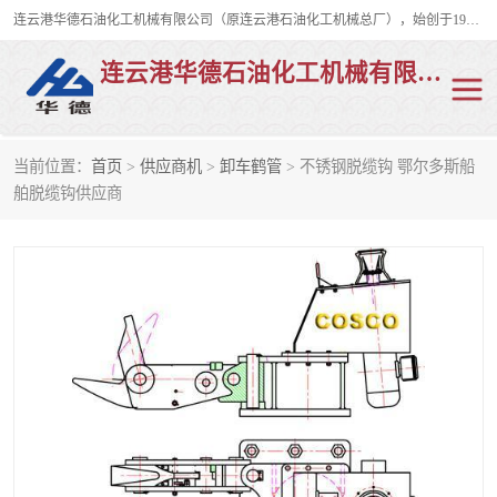
连云港华德石油化工机械有限公司（原连云港石油化工机械总厂），始创于1982年，是从事码头船用流体装卸臂、陆用流体装卸臂（鹤管）、活动梯、钢构平台、定量装车系统等全系列流体装卸设备的设计、制造、销售以及服务的专业供应商。
连云港华德石油化工机械有限公司
当前位置：
首页
>
供应商机
>
卸车鹤管
> 不锈钢脱缆钩 鄂尔多斯船
陆用流体装卸臂
液化气鹤管
舶脱缆钩供应商
液氨鹤管
液氯鹤管
LNG鹤管
活动梯
平台栈桥
卸车鹤管
装车鹤管
输油臂
紧急脱离干式接头
火车鹤管