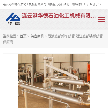
连云港华德石油化工机械有限公司（原连云港石油化工机械总厂），始创于1982年，是从事码头船用流体装卸臂、陆用流体装卸臂（鹤管）、活动梯、钢构平台、定量装车系统等全系列流体装卸设备的设计、制造、销售以及服务的专业供应商。
连云港华德石油化工机械有限公司
当前位置：
首页
>
供应商机
> 氨液底部卸车鹤管 潜江底部装卸鹤管
陆用流体装卸臂
液化气鹤管
供应商
液氨鹤管
液氯鹤管
LNG鹤管
活动梯
平台栈桥
卸车鹤管
装车鹤管
输油臂
紧急脱离干式接头
火车鹤管