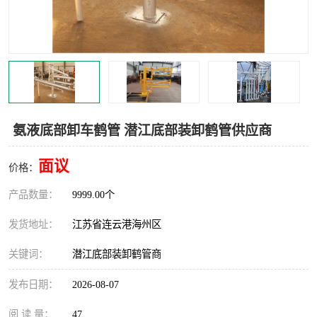
汽车鹤管
顶部鹤管
底部鹤管
低温鹤管
浮动出油装置
鹤管
车臂
拉断阀
氨液底部卸车鹤管 潜江底部装卸鹤管供应商
面议
价格：
产品数量：
9999.00个
发货地址：
江苏省连云港海州区
关键词：
潜江底部装卸鹤管商
发布日期：
2026-08-07
阅 读 量：
47