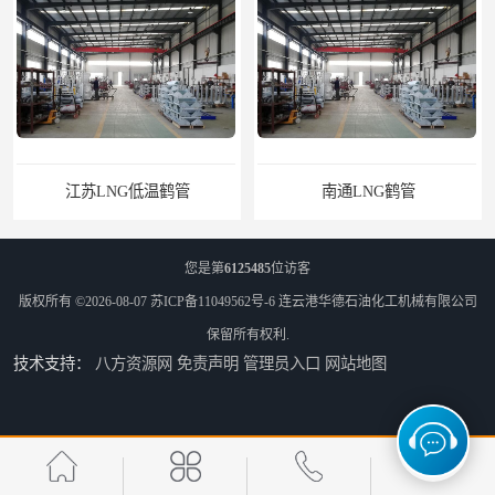
江苏LNG低温鹤管
南通LNG鹤管
您是第
6125485
位访客
版权所有 ©2026-08-07
苏ICP备11049562号-6
连云港华德石油化工机械有限公司
保留所有权利.
技术支持：
八方资源网
免责声明
管理员入口
网站地图
江苏LNG鹤管
太原船用臂厂家