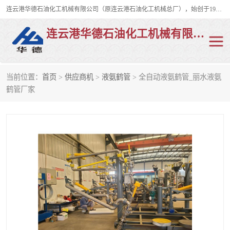
连云港华德石油化工机械有限公司（原连云港石油化工机械总厂），始创于1982年，是从事码头船用流体装卸臂、陆用流体装卸臂（鹤管）、活动梯、钢构平台、定量装车系统等全系列流体装卸设备的设计、制造、销售以及服务的专业供应商。
连云港华德石油化工机械有限公司
当前位置：
首页
>
供应商机
>
液氨鹤管
> 全自动液氨鹤管_丽水液氨
陆用流体装卸臂
液化气鹤管
鹤管厂家
液氨鹤管
液氯鹤管
LNG鹤管
活动梯
平台栈桥
卸车鹤管
装车鹤管
输油臂
紧急脱离干式接头
火车鹤管