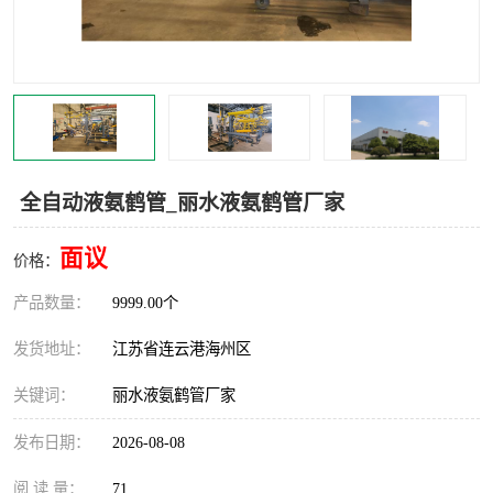
汽车鹤管
顶部鹤管
底部鹤管
低温鹤管
浮动出油装置
鹤管
车臂
拉断阀
全自动液氨鹤管_丽水液氨鹤管厂家
面议
价格：
产品数量：
9999.00个
发货地址：
江苏省连云港海州区
关键词：
丽水液氨鹤管厂家
发布日期：
2026-08-08
阅 读 量：
71