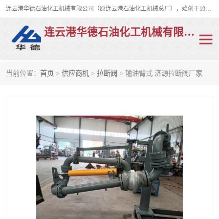
连云港华德石油化工机械有限公司（原连云港石油化工机械总厂），始创于1982年，是从事码头船用流体装卸臂、陆用流体装卸臂（鹤管）、活动梯、钢构平台、定量装车系统等全系列流体装卸设备的设计、制造、销售以及服务的专业供应商。
连云港华德石油化工机械有限公司
当前位置：
首页
>
供应商机
>
拉断阀
> 输油臂式 济源拉断阀厂家
陆用流体装卸臂
液化气鹤管
液氨鹤管
液氯鹤管
LNG鹤管
活动梯
平台栈桥
卸车鹤管
装车鹤管
输油臂
紧急脱离干式接头
火车鹤管