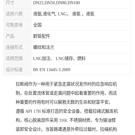
尺寸
DN25,DN50,DN80,DN100
适用介质
液氨,液化气, LNG， 液氧 ，液氮
可售卖地
全国
产品
鹤管配件
连接形式
螺纹和法兰
适用范围
LNG加注、 LNG储存、燃料
设计标准
BS EN 13445-3:2009
拉断阀作为一种用于紧急走漏状况发作时的应急响应机
制，在处置流体管道走漏问题中起着重要的作用，而这
种重要的作用有时可以解救无数的生命和财富平安。
遵循 API 17H 标准打造的安全设备，搭载拉绳式触发机
构，核心脱离部件采用 316L 不锈钢材质，专为输油臂
装卸安全设计。当管路遭遇意外牵拉过载时，拉绳机构