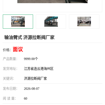
汽车鹤管
顶部鹤管
底部鹤管
低温鹤管
浮动出油装置
鹤管
输油臂式 济源拉断阀厂家
车臂
拉断阀
面议
价格：
产品数量：
9999.00个
发货地址：
江苏省连云港海州区
关键词：
济源拉断阀厂家
发布日期：
2026-08-07
阅 读 量：
60