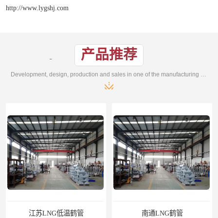
http://www.lygshj.com
产品推荐
Development, design, production and sales in one of the manufacturing enterprises
江苏LNG低温鹤管
南通LNG鹤管