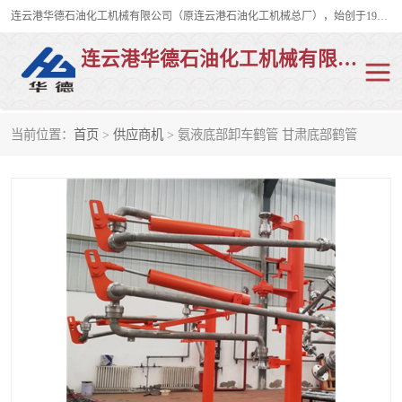
连云港华德石油化工机械有限公司（原连云港石油化工机械总厂），始创于1982年，是从事码头船用流体装卸臂、陆用流体装卸臂（鹤管）、活动梯、钢构平台、定量装车系统等全系列流体装卸设备的设计、制造、销售以及服务的专业供应商。
连云港华德石油化工机械有限公司
当前位置：
首页
>
供应商机
> 氨液底部卸车鹤管 甘肃底部鹤管
陆用流体装卸臂
液化气鹤管
液氨鹤管
液氯鹤管
LNG鹤管
活动梯
平台栈桥
卸车鹤管
装车鹤管
输油臂
紧急脱离干式接头
火车鹤管