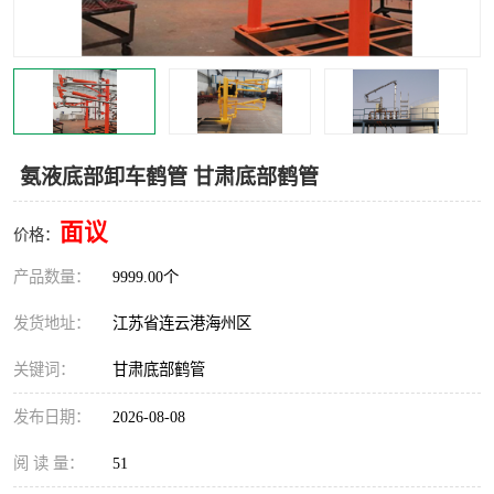
汽车鹤管
顶部鹤管
底部鹤管
低温鹤管
浮动出油装置
鹤管
氨液底部卸车鹤管 甘肃底部鹤管
车臂
拉断阀
面议
价格：
产品数量：
9999.00个
发货地址：
江苏省连云港海州区
关键词：
甘肃底部鹤管
发布日期：
2026-08-08
阅 读 量：
51