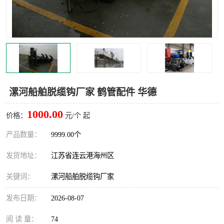
汽车鹤管
顶部鹤管
底部鹤管
低温鹤管
浮动出油装置
鹤管
车臂
拉断阀
漯河船舶脱缆钩厂家 鹤管配件 华德
1000.00
价格：
元/个 起
产品数量：
9999.00个
发货地址：
江苏省连云港海州区
关键词：
漯河船舶脱缆钩厂家
发布日期：
2026-08-07
阅 读 量：
74