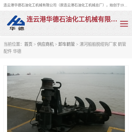
连云港华德石油化工机械有限公司（原连云港石油化工机械总厂），始创于1982年，是从事码头船用流体装卸臂、陆用流体装卸臂（鹤管）、活动梯、钢构平台、定量装车系统等全系列流体装卸设备的设计、制造、销售以及服务的专业供应商。
连云港华德石油化工机械有限公司
当前位置：
首页
>
供应商机
>
卸车鹤管
> 漯河船舶脱缆钩厂家 鹤管
陆用流体装卸臂
液化气鹤管
配件 华德
液氨鹤管
液氯鹤管
LNG鹤管
活动梯
平台栈桥
卸车鹤管
装车鹤管
输油臂
紧急脱离干式接头
火车鹤管