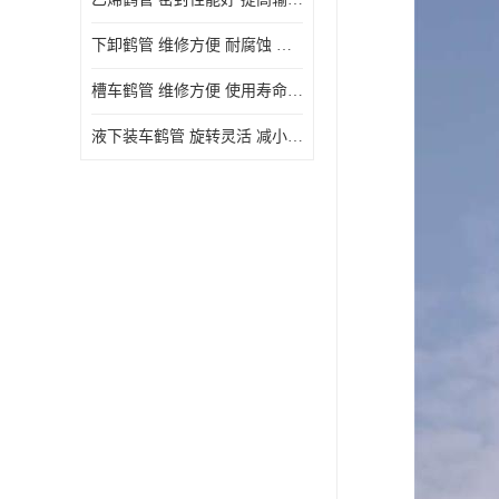
下卸鹤管 维修方便 耐腐蚀 耐高温
槽车鹤管 维修方便 使用寿命较长
液下装车鹤管 旋转灵活 减小压力损失