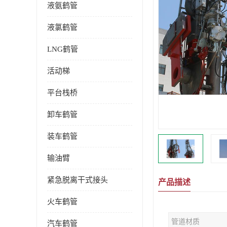
液氨鹤管
液氯鹤管
LNG鹤管
活动梯
平台栈桥
卸车鹤管
装车鹤管
输油臂
紧急脱离干式接头
产品描述
火车鹤管
管道材质
汽车鹤管