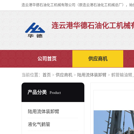
连云港华德石油化工机械
公司首页
供应商机
当前位置：
首页
>
供应商机
>
陆用流体装卸臂
> 鹤管输油臂
产品分类
Product
陆用流体装卸臂
液化气鹤管