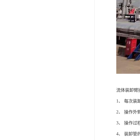
流体装卸臂
1、 每次
2、 操作
3、 操作
4、 装卸