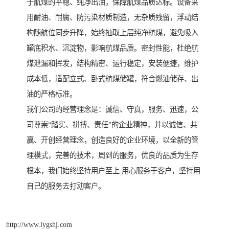
于航煤的平稳、纯净出油，保障航煤品质达标。设备采
用耐油、耐腐、防污染材质制造，无杂质残留，浮动结
构随航位同步升降，始终抽取上层纯净航煤，避免吸入
罐底积水、沉淀物，影响航煤品质。密封性能，杜绝航
煤泄漏和挥发，结构精密、运行稳定，安装便捷，维护
成本低，适配立式、卧式航煤储罐，符合燃油储存、出
油的严格标准。
我们公司的经营理念是：诚信、守真，服务、迅速，公
司尊崇“踏实、拼搏、责任”的企业精神，并以诚信、共
赢、开创经营理念，创造良好的企业环境，以全新的管
理模式，完善的技术，周到的服务，优良的品质为生存
根本，我们始终坚持用户至上 用心服务于客户，坚持用
自己的服务去打动客户。
http://www.lygshj.com