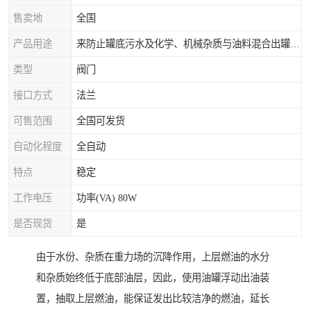
售卖地
全国
产品用途
来防止罐底污水及化学、机械杂质与油料混合出罐，进而保证油罐向外供油的纯净度。
类型
阀门
接口方式
法兰
可售范围
全国可发货
自动化程度
全自动
特点
稳定
工作电压
功率(VA) 80W
是否现货
是
由于水份、杂质在重力场的沉降作用，上层燃油的水分
和杂质始终低于底部油层，因此，使用油罐浮动出油装
置，抽取上层燃油，能保证发出比较洁净的燃油，延长