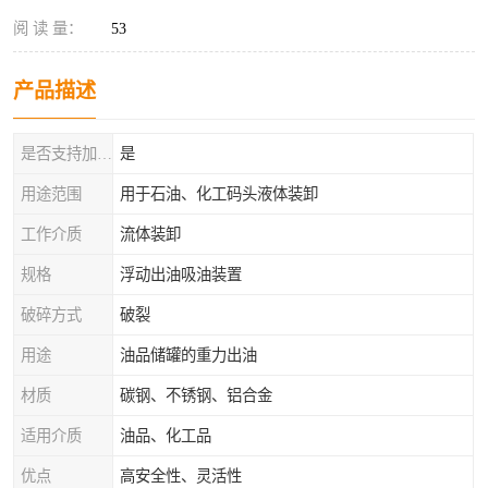
阅 读 量：
53
产品描述
是否支持加工定制
是
用途范围
用于石油、化工码头液体装卸
工作介质
流体装卸
规格
浮动出油吸油装置
破碎方式
破裂
用途
油品储罐的重力出油
材质
碳钢、不锈钢、铝合金
适用介质
油品、化工品
优点
高安全性、灵活性