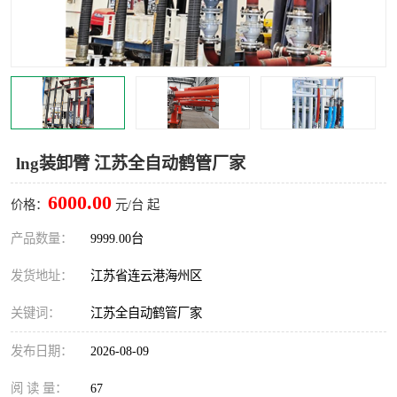
汽车鹤管
顶部鹤管
底部鹤管
低温鹤管
浮动出油装置
鹤管
车臂
拉断阀
lng装卸臂 江苏全自动鹤管厂家
6000.00
价格：
元/台 起
产品数量：
9999.00台
发货地址：
江苏省连云港海州区
关键词：
江苏全自动鹤管厂家
发布日期：
2026-08-09
阅 读 量：
67