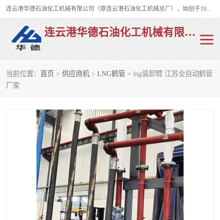
连云港华德石油化工机械有限公司（原连云港石油化工机械总厂），始创于1982年，是从事码头船用流体装卸臂、陆用流体装卸臂（鹤管）、活动梯、钢构平台、定量装车系统等全系列流体装卸设备的设计、制造、销售以及服务的专业供应商。
连云港华德石油化工机械有限公司
当前位置：
首页
>
供应商机
>
LNG鹤管
> lng装卸臂 江苏全自动鹤管
陆用流体装卸臂
液化气鹤管
厂家
液氨鹤管
液氯鹤管
LNG鹤管
活动梯
平台栈桥
卸车鹤管
装车鹤管
输油臂
紧急脱离干式接头
火车鹤管