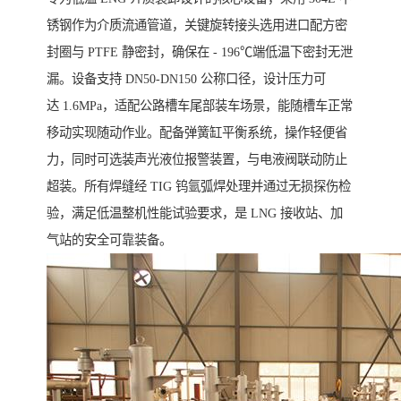
锈钢作为介质流通管道，关键旋转接头选用进口配方密
封圈与 PTFE 静密封，确保在 - 196℃端低温下密封无泄
漏。设备支持 DN50-DN150 公称口径，设计压力可
达 1.6MPa，适配公路槽车尾部装车场景，能随槽车正常
移动实现随动作业。配备弹簧缸平衡系统，操作轻便省
力，同时可选装声光液位报警装置，与电液阀联动防止
超装。所有焊缝经 TIG 钨氩弧焊处理并通过无损探伤检
验，满足低温整机性能试验要求，是 LNG 接收站、加
气站的安全可靠装备。