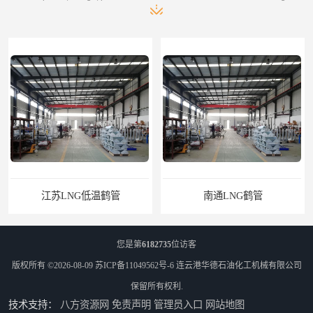
江苏LNG低温鹤管
南通LNG鹤管
您是第
6182735
位访客
版权所有 ©2026-08-09
苏ICP备11049562号-6
连云港华德石油化工机械有限公司
保留所有权利.
技术支持：
八方资源网
免责声明
管理员入口
网站地图