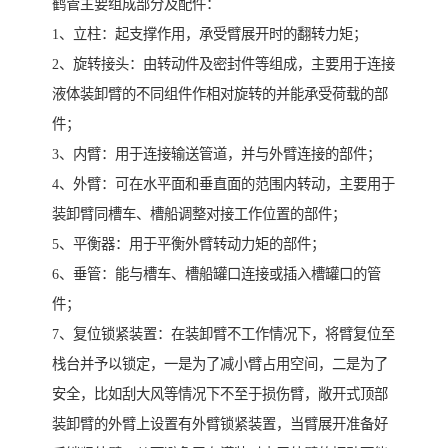
鹤管主要组成部分及配件：
1、立柱：起支撑作用，承受臂展开时的翻转力矩；
2、旋转接头：由转动件及密封件等组成，主要用于连接
液体装卸臂的不同组件作相对旋转的并能承受荷载的部
件；
3、内臂：用于连接输送管道，并与外臂连接的部件；
4、外臂：可在水平面和垂直面的范围内转动，主要用于
装卸臂同槽车、槽船调整对接工作位置的部件；
5、平衡器：用于平衡外臂转动力矩的部件；
6、垂管：能与槽车、槽船罐口连接或插入槽罐口的管
件；
7、复位锁紧装置：在装卸臂不工作情况下，将臂复位至
栈台并予以锁定，一是为了减小臂占用空间，二是为了
安全，比如刮大风等情况下不至于损伤臂，敞开式顶部
装卸臂的外臂上设置有外臂锁紧装置，当臂展开准备好