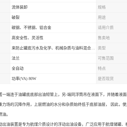
流体装卸
规格
破裂
用途
碳钢、不锈钢、铝合金
适用介质
高安全性、灵活性
售卖地
来防止罐底污水及化学、机械杂质与油料混合出罐，进而保证油罐向外供油的纯净度。
类型
法兰
可售范围
全自动
特点
功率(VA) 80W
是否现货
置一端连于油罐底底部出油短管上，另-端同浮筒吊在液面下，并随着液
重力场的沉降作用，上层燃油的水分和杂质始终低于底部油层， 因此，
燃油。
动出油装置是专为航煤介质设计的浮动出油设备，广泛应用于航煤储罐、