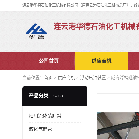
连云港华德石油化工机械
公司首页
供应商机
当前位置：
首页
>
供应商机
>
浮动出油装置
> 威海浮桶选油
产品分类
Product
陆用流体装卸臂
液化气鹤管