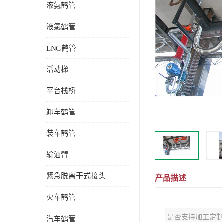
液氨鹤管
液氯鹤管
LNG鹤管
活动梯
平台栈桥
卸车鹤管
装车鹤管
输油臂
紧急脱离干式接头
产品描述
火车鹤管
是否支持加工定
汽车鹤管