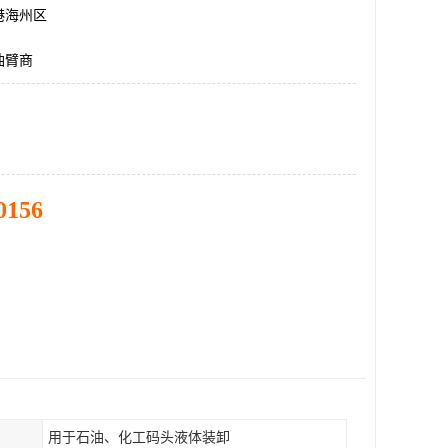
港海州区
油臂商
0156
用于石油、化工码头液体装卸