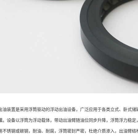
出油装置是采用浮筒驱动的浮动出油设备，广泛应用于各类立式、卧式储
罐。设备以浮筒为浮动载体，带动出油臂随油位同步升降，浮筒浮力稳定
用不锈钢或碳钢，耐油、耐腐，浮筒密封严密，杜绝介质渗入，出油臂结