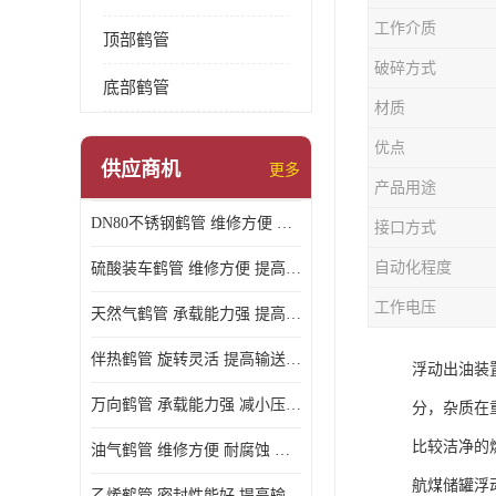
工作介质
顶部鹤管
破碎方式
底部鹤管
材质
优点
供应商机
更多
产品用途
DN80不锈钢鹤管 维修方便 提高输送效率
接口方式
自动化程度
硫酸装车鹤管 维修方便 提高输送效率
工作电压
天然气鹤管 承载能力强 提高输送效率
伴热鹤管 旋转灵活 提高输送效率
浮动出油装
万向鹤管 承载能力强 减小压力损失
分，杂质在
比较洁净的
油气鹤管 维修方便 耐腐蚀 耐高温
航煤储罐浮
乙烯鹤管 密封性能好 提高输送效率