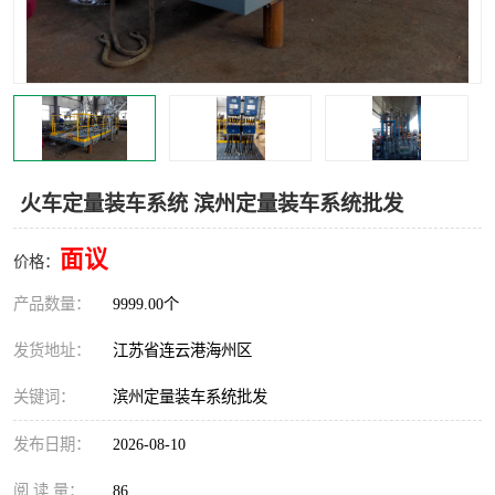
汽车鹤管
顶部鹤管
底部鹤管
低温鹤管
浮动出油装置
鹤管
车臂
拉断阀
火车定量装车系统 滨州定量装车系统批发
面议
价格：
产品数量：
9999.00个
发货地址：
江苏省连云港海州区
关键词：
滨州定量装车系统批发
发布日期：
2026-08-10
阅 读 量：
86