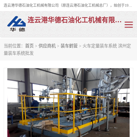
连云港华德石油化工机械有限公司（原连云港石油化工机械总厂），始创于1982年，是从事码头船用流体装卸臂、陆用流体装卸臂（鹤管）、活动梯、钢构平台、定量装车系统等全系列流体装卸设备的设计、制造、销售以及服务的专业供应商。
连云港华德石油化工机械有限公司
当前位置：
首页
>
供应商机
>
装车鹤管
> 火车定量装车系统 滨州定
陆用流体装卸臂
液化气鹤管
量装车系统批发
液氨鹤管
液氯鹤管
LNG鹤管
活动梯
平台栈桥
卸车鹤管
装车鹤管
输油臂
紧急脱离干式接头
火车鹤管