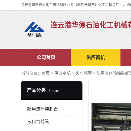
连云港华德石油化工机械
公司首页
供应商机
当前位置：
首页
>
供应商机
>
火车鹤管
> 陆用液体输油装卸
产品分类
Product
陆用流体装卸臂
液化气鹤管