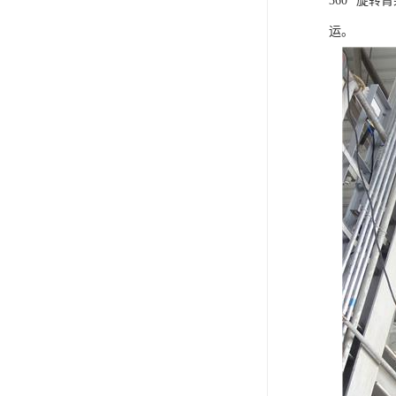
360° 
运。