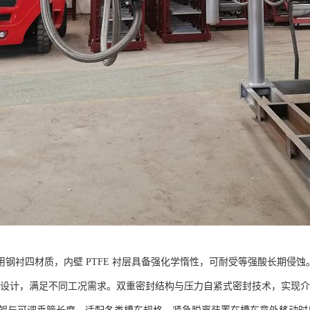
钢衬四材质，内壁 PTFE 衬层具备强化学惰性，可耐受等强酸长期侵蚀。-60
a 耐压设计，满足不同工况需求。双重密封结构与压力自紧式密封技术，实