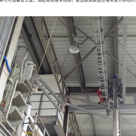
旋转臂架与可调垂管长度，适配各类槽车规格，紧急脱离装置在槽车意外移动