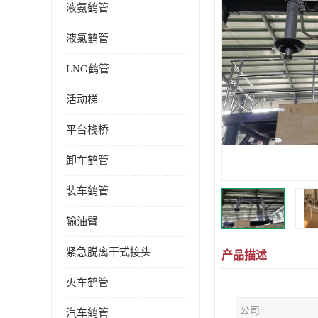
液氨鹤管
液氯鹤管
LNG鹤管
活动梯
平台栈桥
卸车鹤管
装车鹤管
输油臂
紧急脱离干式接头
产品描述
火车鹤管
公司
汽车鹤管