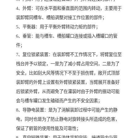
4、外臂：可在水平面和垂直面的范围内转动，主要用于
装卸臂同槽车、槽船调整对接工作位置的部件；
5、平衡器：用于平衡外臂转动力矩的部件；
6、垂管：能与槽车、槽船罐口连接或插入槽罐口的管
件；
7、复位锁紧装置：在装卸臂不工作情况下，将臂复位至
栈台并予以锁定，一是为了减小臂占用空间，二是为了
安全，比如刮大风等情况下不至于损伤臂，敞开式顶部
装卸臂的外臂上设置有外臂锁紧装置，当臂展开准备好
后锁紧外臂，从而避免了在灌装时由于外臂的振动可能
会与槽车罐口发生磕碰而产生的不安全因素；
8、导静电装置：是为了消解装卸过程中可能产生的静
电，同时也是为了防止静电对旋转接头所造成的危害，
保证了鹤管的使用性能及可靠性；
9、真空短路装置：用于流体装卸完毕，接通管内与管