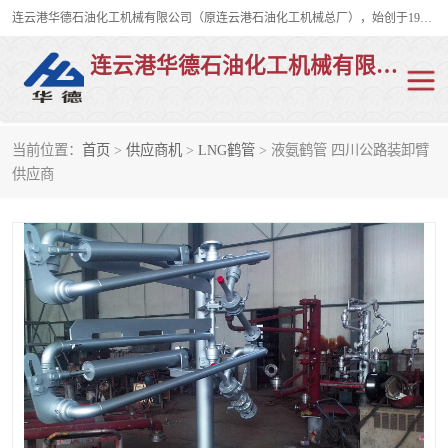
连云港华德石油化工机械有限公司（原连云港石油化工机械总厂），始创于1982年，是从事码头船用流体装卸臂、陆用流体装卸臂（鹤管）、活动梯、钢构平台、定量装车系统等全系列流体装卸设备的设计、制造、销售以及服务的专业供应商。
连云港华德石油化工机械有限公司
当前位置：
首页
>
供应商机
>
LNG鹤管
> 液氨鹤管 四川公路装卸臂
陆用流体装卸臂
液化气鹤管
供应商
液氨鹤管
液氯鹤管
LNG鹤管
活动梯
平台栈桥
卸车鹤管
装车鹤管
输油臂
紧急脱离干式接头
火车鹤管