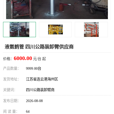
汽车鹤管
顶部鹤管
底部鹤管
低温鹤管
浮动出油装置
鹤管
车臂
拉断阀
液氨鹤管 四川公路装卸臂供应商
6000.00
价格：
元/台 起
产品数量：
9999.00台
发货地址：
江苏省连云港海州区
关键词：
四川公路装卸臂商
发布日期：
2026-08-08
阅 读 量：
64