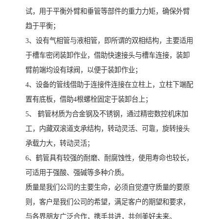
试，用于平衡外臂和垂管等部件的重力力矩，确保外臂
趋于平衡；
3、设有气相管与液相管，即所谓的双相结构，主要适用
于槽车密闭装卸作业，借助快速接头与槽车连接，装卸
臂前端均设有球阀，以便于装卸作业；
4、设备的管线借助于连接件连接在立柱上，立柱下端配
置有底板，借助4根螺栓固定于装卸台上；
5、 鹤管材质为合金钢及不锈钢，通过精密数控机床加
工，内藏双滚道支承结构，转动灵活、可靠，旋转接头
承载力大，转动灵活；
6、鹤管具有较强的耐磨、耐腐蚀性，使用寿命也较长，
可适用于强酸、强碱等多种介质。
质量是我们公司的主要生命，必须自觉遵守质量的要原
则，客户是我们公司的希望，满足客户的期望和要求，
与各界朋友广泛合作，携手共进，共创美好未来。