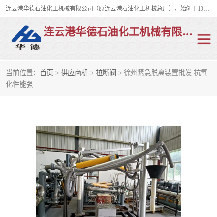
连云港华德石油化工机械有限公司（原连云港石油化工机械总厂），始创于1982年，是从事码头船用流体装卸臂、陆用流体装卸臂（鹤管）、活动梯、钢构平台、定量装车系统等全系列流体装卸设备的设计、制造、销售以及服务的专业供应商。
连云港华德石油化工机械有限公司
当前位置：
首页
>
供应商机
>
拉断阀
> 徐州紧急脱离装置批发 抗氧
陆用流体装卸臂
液化气鹤管
化性能强
液氨鹤管
液氯鹤管
LNG鹤管
活动梯
平台栈桥
卸车鹤管
装车鹤管
输油臂
紧急脱离干式接头
火车鹤管