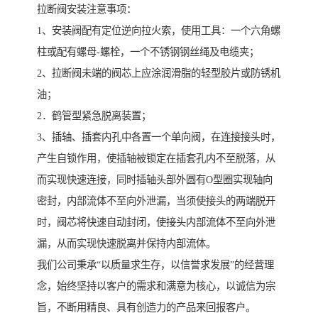
拉断阀安装注意事项：
1、安装阀配有定位逆向拉火索，使用工具：一个六角螺
柱或配有螺母-螺栓，一个不锈钢钢丝绳及电缆夹；
2、拉断阀未端的阀芯上应涂润滑脂的轻型胶片或防锈机
油；
2．鹤管型紧急脱离装置；
3、插轴、插套内孔中各置一个单向阀，在连接接头时，
产生自锁作用，使插轴被锁定在插套孔内不至脱落，从
而实现快速连接，同时插轴头部外圆有O型圈实现轴向
密封，内部流体不至向外泄漏，当须使接头的两端脱开
时，阀芯将快速自动封闭，使接头内部流体不至向外泄
漏，从而实现快速脱离并保持内部流体。
我们公司秉承“以质量求生存，以信誉求发展”的经营理
念，始终坚持以客户的需求和满意为核心，以诚信为宗
旨，不断用精良、具有创造力的产品来回报客户。