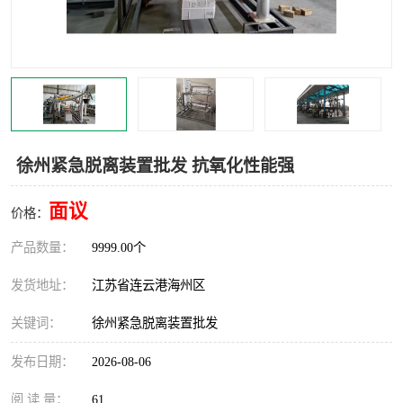
汽车鹤管
顶部鹤管
底部鹤管
低温鹤管
浮动出油装置
鹤管
车臂
拉断阀
徐州紧急脱离装置批发 抗氧化性能强
面议
价格：
产品数量：
9999.00个
发货地址：
江苏省连云港海州区
关键词：
徐州紧急脱离装置批发
发布日期：
2026-08-06
阅 读 量：
61