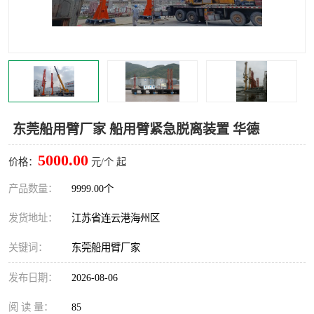
汽车鹤管
顶部鹤管
底部鹤管
低温鹤管
浮动出油装置
鹤管
车臂
拉断阀
东莞船用臂厂家 船用臂紧急脱离装置 华德
5000.00
价格：
元/个 起
产品数量：
9999.00个
发货地址：
江苏省连云港海州区
关键词：
东莞船用臂厂家
发布日期：
2026-08-06
阅 读 量：
85