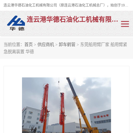
连云港华德石油化工机械有限公司（原连云港石油化工机械总厂），始创于1982年，是从事码头船用流体装卸臂、陆用流体装卸臂（鹤管）、活动梯、钢构平台、定量装车系统等全系列流体装卸设备的设计、制造、销售以及服务的专业供应商。
连云港华德石油化工机械有限公司
当前位置：
首页
>
供应商机
>
卸车鹤管
> 东莞船用臂厂家 船用臂紧
陆用流体装卸臂
液化气鹤管
急脱离装置 华德
液氨鹤管
液氯鹤管
LNG鹤管
活动梯
平台栈桥
卸车鹤管
装车鹤管
输油臂
紧急脱离干式接头
火车鹤管