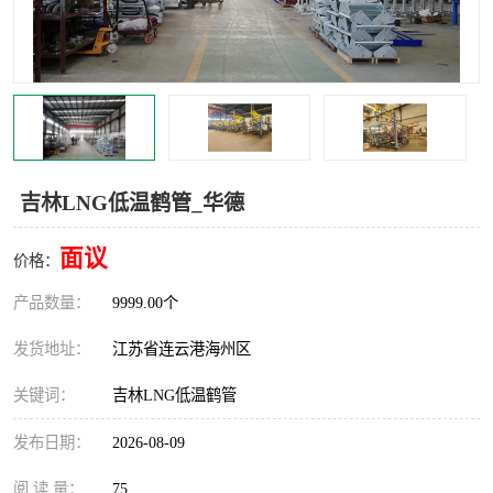
汽车鹤管
顶部鹤管
底部鹤管
低温鹤管
浮动出油装置
鹤管
车臂
拉断阀
吉林LNG低温鹤管_华德
面议
价格：
产品数量：
9999.00个
发货地址：
江苏省连云港海州区
关键词：
吉林LNG低温鹤管
发布日期：
2026-08-09
阅 读 量：
75