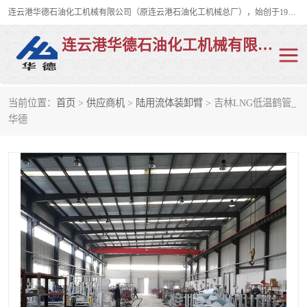
连云港华德石油化工机械有限公司（原连云港石油化工机械总厂），始创于1982年，是从事码头船用流体装卸臂、陆用流体装卸臂（鹤管）、活动梯、钢构平台、定量装车系统等全系列流体装卸设备的设计、制造、销售以及服务的专业供应商。
连云港华德石油化工机械有限公司
当前位置：
首页
>
供应商机
>
陆用流体装卸臂
> 吉林LNG低温鹤管_
陆用流体装卸臂
液化气鹤管
华德
液氨鹤管
液氯鹤管
LNG鹤管
活动梯
平台栈桥
卸车鹤管
装车鹤管
输油臂
紧急脱离干式接头
火车鹤管