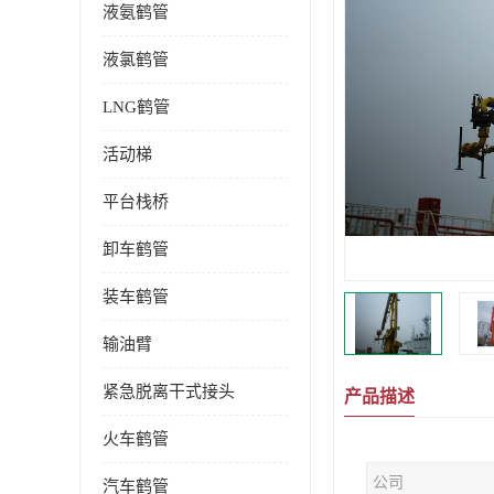
液氨鹤管
液氯鹤管
LNG鹤管
活动梯
平台栈桥
卸车鹤管
装车鹤管
输油臂
紧急脱离干式接头
产品描述
火车鹤管
公司
汽车鹤管