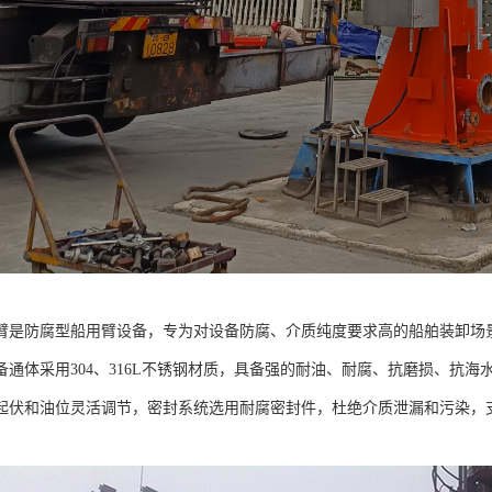
臂是防腐型船用臂设备，专为对设备防腐、介质纯度要求高的船舶装卸场景
备通体采用304、316L不锈钢材质，具备强的耐油、耐腐、抗磨损、抗
起伏和油位灵活调节，密封系统选用耐腐密封件，杜绝介质泄漏和污染，