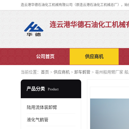
连云港华德石油化工机械
公司首页
供应商机
当前位置：
首页
>
供应商机
>
卸车鹤管
> 亳州船用臂厂家 
产品分类
Product
陆用流体装卸臂
液化气鹤管