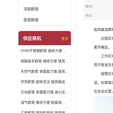
服务
顶部鹤管
地址
底部鹤管
船用输油臂
供应商机
对接区域：
更多
素所确定。
DN80不锈钢鹤管 维修方便 提高输送效率
工作区域：
硫酸装车鹤管 维修方便 提高输送效率
而不致发生
天然气鹤管 承载能力强 提高输送效率
报警区域：
伴热鹤管 旋转灵活 提高输送效率
送。如果输
在安全位置
万向鹤管 承载能力强 减小压力损失
油气鹤管 维修方便 耐腐蚀 耐高温
乙烯鹤管 密封性能好 提高输送效率