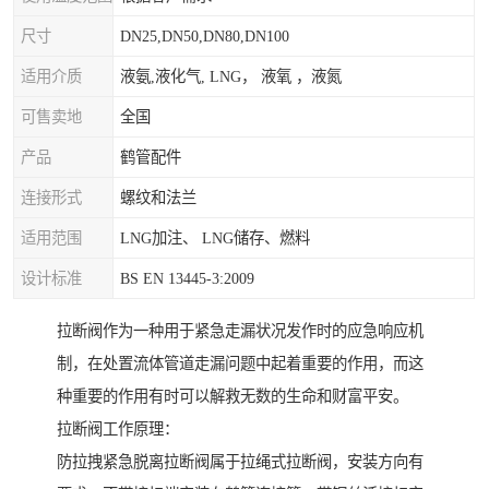
尺寸
DN25,DN50,DN80,DN100
适用介质
液氨,液化气, LNG， 液氧 ，液氮
可售卖地
全国
产品
鹤管配件
连接形式
螺纹和法兰
适用范围
LNG加注、 LNG储存、燃料
设计标准
BS EN 13445-3:2009
拉断阀作为一种用于紧急走漏状况发作时的应急响应机
制，在处置流体管道走漏问题中起着重要的作用，而这
种重要的作用有时可以解救无数的生命和财富平安。
拉断阀工作原理：
防拉拽紧急脱离拉断阀属于拉绳式拉断阀，安装方向有