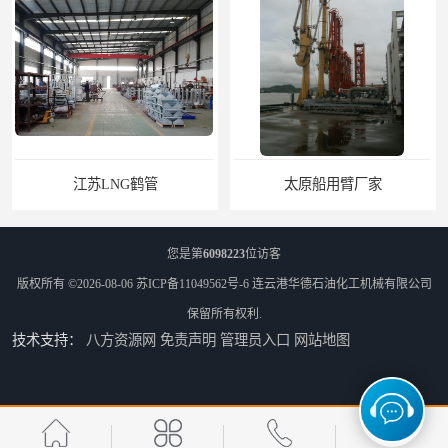
江苏LNG鹤管
太原船用臂厂家
您是第
6098223
位访客
版权所有 ©2026-08-06
苏ICP备11049562号-6
连云港华德石油化工机械有限公司
保留所有权利.
技术支持：
八方资源网
免责声明
管理员入口
网站地图
舟山船用臂厂家
合肥船用臂