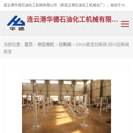
连云港华德石油化工机械有限公司（原连云港石油化工机械总厂），始创于1982年，是从事码头船用流体装卸臂、陆用流体装卸臂（鹤管）、活动梯、钢构平台、定量装车系统等全系列流体装卸设备的设计、制造、销售以及服务的专业供应商。
连云港华德石油化工机械有限公司
当前位置：
首页
>
供应商机
>
拉断阀
> DN50紧急拉断阀 四川拉断阀
陆用流体装卸臂
液化气鹤管
批发
液氨鹤管
液氯鹤管
LNG鹤管
活动梯
平台栈桥
卸车鹤管
装车鹤管
输油臂
紧急脱离干式接头
火车鹤管