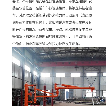
要求，不带接扣端安装在鹤管连接管，带钢丝活接扣安
装在软管位置，在罐车与鹤管连接时，将钢丝绳挂在罐
车，其原理是拉断阀受到外来拉力时自动断开（当超预
期负荷力作用在管线上，比如槽罐汽车或者火车在没有
断开连接的情况下意外溜车、移动、轮船位置发生漂移
等情况下触发紧急拉断阀的脱离装置），并自动封闭两
个断面，防止卸车胶管受到拉力扯断发生泄漏。