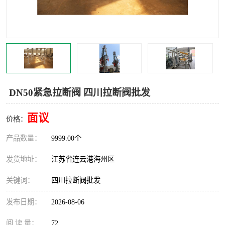
汽车鹤管
顶部鹤管
底部鹤管
低温鹤管
浮动出油装置
鹤管
车臂
拉断阀
DN50紧急拉断阀 四川拉断阀批发
面议
价格：
产品数量：
9999.00个
发货地址：
江苏省连云港海州区
关键词：
四川拉断阀批发
发布日期：
2026-08-06
阅 读 量：
72