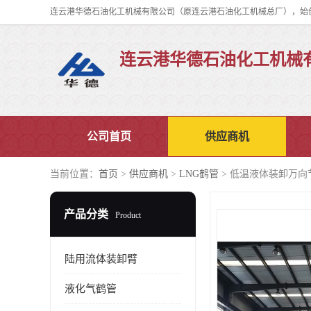
连云港华德石油化工机械
公司首页
供应商机
当前位置：
首页
>
供应商机
>
LNG鹤管
> 低温液体装卸万向
产品分类
Product
陆用流体装卸臂
液化气鹤管