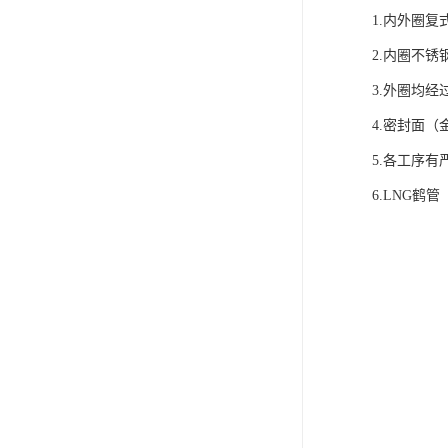
1.内外圈
2.内圈不
3.外圈均经
4.密封面
5.各工序
6.LNG