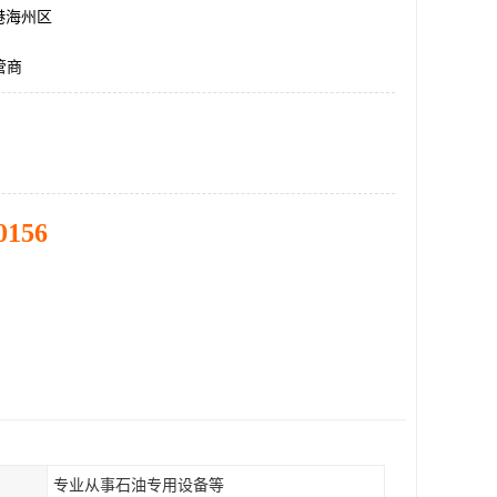
港海州区
管商
0156
专业从事石油专用设备等