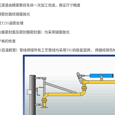
复式滚道由精密数控车床一次加工完成，保证尺寸精度
锈钢密封面经镜面抛光
过T235调质处理
（金属密封面及密封圈密封面）均采用镜面抛光
有严格的检查
鹤管（低温鹤管）管线焊接所有工艺管线均采用TIG钨极氩弧焊， 焊缝经探