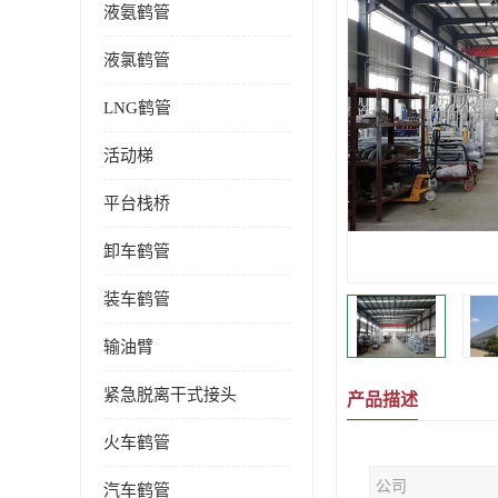
液氨鹤管
液氯鹤管
LNG鹤管
活动梯
平台栈桥
卸车鹤管
装车鹤管
输油臂
紧急脱离干式接头
产品描述
火车鹤管
公司
汽车鹤管